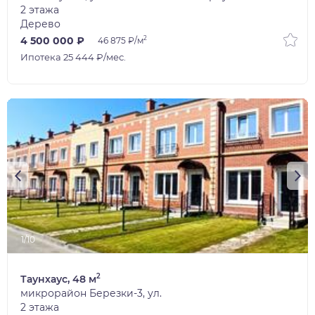
2 этажа
Дерево
2
4 500 000 ₽
46 875 ₽/м
Ипотека 25 444 ₽/мес.
1/10
2
Таунхаус, 48 м
микрорайон Березки-3, ул.
2 этажа