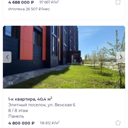
2
4 688 000 ₽
97 667 ₽/м
Ипотека 26 507 ₽/мес.
1/8
2
1-к квартира, 40,4 м
Элитный поселок, ул. Венская 6
8 / 8 этаж
Панель
2
4 800 000 ₽
118 812 ₽/м