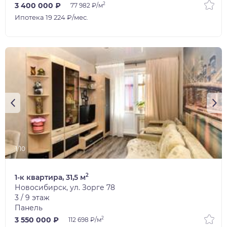
2
3 400 000 ₽
77 982 ₽/м
Ипотека 19 224 ₽/мес.
1/10
2
1-к квартира, 31,5 м
Новосибирск, ул. Зорге 78
3 / 9 этаж
Панель
2
3 550 000 ₽
112 698 ₽/м