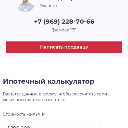
Баня
Есть
Эксперт
Категория земли
Садоводство
+7 (969) 228-70-66
С/у
На улице
Громова 17/1
Онлайн показ
Да
Написать продавцу
Ключ в Агентстве
Да
Мебель
Да
Электричество
Да
Ипотечный калькулятор
Введите данные в форму, чтобы рассчитать свой
месячный платеж по ипотеке
Стоимость жилья, ₽