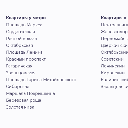
Квартиры у метро
Квартиры в
Площадь Маркса
Центральны
Студенческая
Железнодо
Речной вокзал
Первомайс
Октябрьская
Дзержински
Площадь Ленина
Октябрьски
Красный проспект
Советский
Гагаринская
Ленинский
Заельцовская
Кировский
Площадь Гарина-Михайловского
Калинински
Сибирская
Заельцовск
Маршала Покрышкина
Березовая роща
Золотая нива