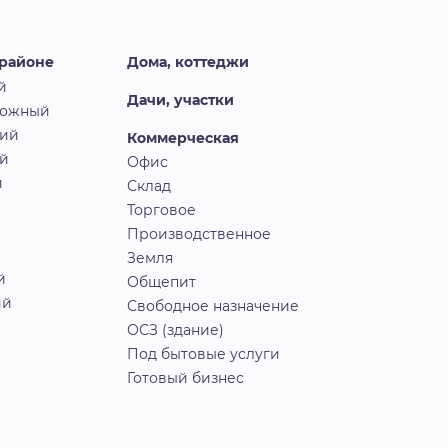
 районе
Дома, коттеджи
й
Дачи, участки
рожный
кий
Коммерческая
й
Офис
й
Склад
Торговое
Производственное
Земля
й
Общепит
ий
Свободное назначение
ОСЗ (здание)
Под бытовые услуги
Готовый бизнес