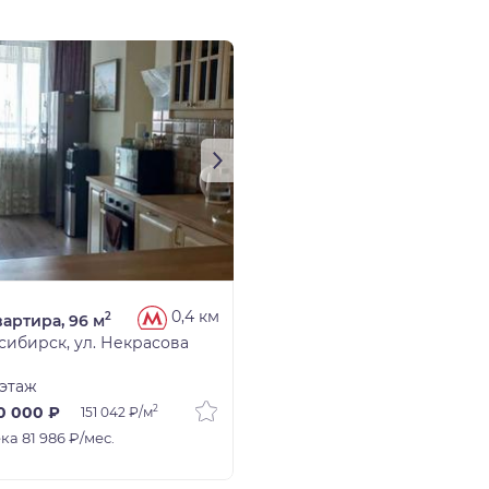
0,4 км
2
вартира, 96 м
сибирск, ул. Некрасова
 этаж
2
0 000 ₽
151 042 ₽/м
ка 81 986 ₽/мес.