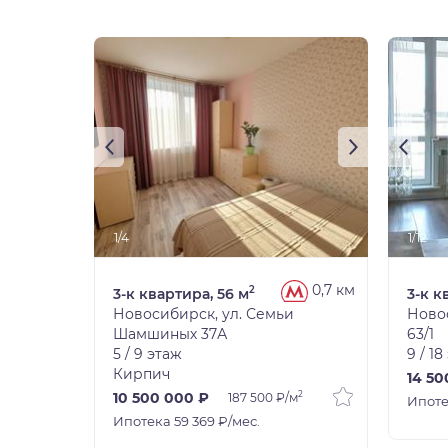
1/4
1/12
0,7 км
2
3-к квартира, 56 м
3-к к
Новосибирск, ул. Семьи
Ново
Шамшиных 37А
63/1
5 / 9 этаж
9 / 18
Кирпич
14 50
2
10 500 000 ₽
187 500 ₽/м
Ипоте
Ипотека 59 369 ₽/мес.