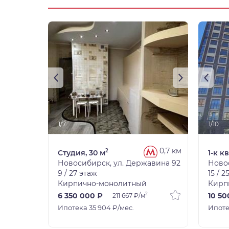
1/7
1/10
0,7 км
2
Студия, 30 м
1-к к
Новосибирск, ул. Державина 92
Ново
9 / 27 этаж
15 / 2
Кирпично-монолитный
Кирп
2
6 350 000 ₽
10 50
211 667 ₽/м
Ипотека 35 904 ₽/мес.
Ипоте