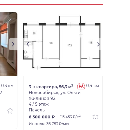
1/7
0,3 км
0,4 км
2
3-к квартира, 56,3 м
2
Новосибирск, ул. Ольги
Жилиной 92
4 / 5 этаж
Панель
2
6 500 000 ₽
115 453 ₽/м
Ипотека 36 753 ₽/мес.