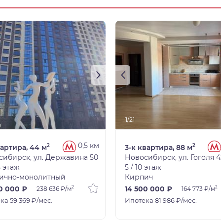
1/21
0,5 км
2
2
вартира, 44 м
3-к квартира, 88 м
сибирск, ул. Державина 50
Новосибирск, ул. Гоголя 4
5 этаж
5 / 10 этаж
ично-монолитный
Кирпич
2
2
0 000 ₽
14 500 000 ₽
238 636 ₽/м
164 773 ₽/м
ка 59 369 ₽/мес.
Ипотека 81 986 ₽/мес.