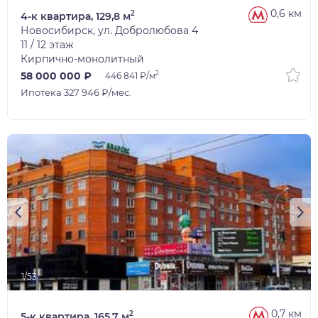
0,6 км
2
4-к квартира, 129,8 м
Новосибирск, ул. Добролюбова 4
11 / 12 этаж
Кирпично-монолитный
2
58 000 000 ₽
446 841 ₽/м
Ипотека 327 946 ₽/мес.
1/53
0,7 км
2
5-к квартира, 165,7 м