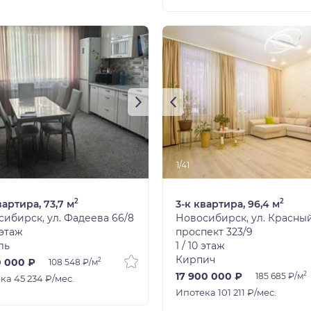
1/41
2
2
вартира, 73,7 м
3-к квартира, 96,4 м
ибирск, ул. Фадеева 66/8
Новосибирск, ул. Красны
 этаж
проспект 323/9
ль
1 / 10 этаж
Кирпич
2
0 000 ₽
108 548 ₽/м
2
17 900 000 ₽
185 685 ₽/м
ка 45 234 ₽/мес.
Ипотека 101 211 ₽/мес.