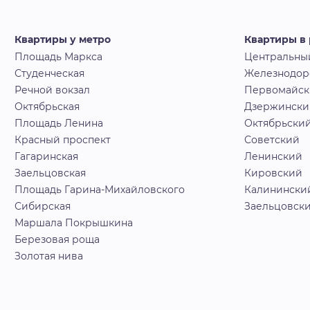
Квартиры у метро
Квартиры в
Площадь Маркса
Центральны
Студенческая
Железнодо
Речной вокзал
Первомайс
Октябрьская
Дзержински
Площадь Ленина
Октябрьски
Красный проспект
Советский
Гагаринская
Ленинский
Заельцовская
Кировский
Площадь Гарина-Михайловского
Калинински
Сибирская
Заельцовск
Маршала Покрышкина
Березовая роща
Золотая нива