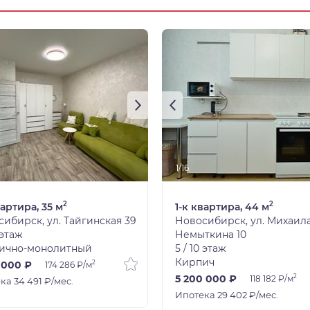
1/16
2
2
вартира, 35 м
1-к квартира, 44 м
ибирск, ул. Тайгинская 39
Новосибирск, ул. Михаил
 этаж
Немыткина 10
ично-монолитный
5 / 10 этаж
Кирпич
2
 000 ₽
174 286 ₽/м
2
5 200 000 ₽
118 182 ₽/м
ка 34 491 ₽/мес.
Ипотека 29 402 ₽/мес.