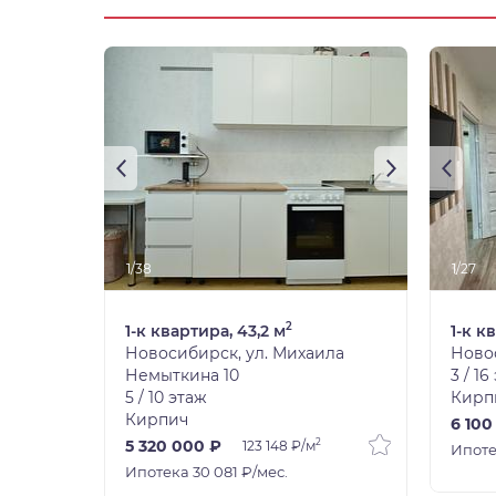
1/38
1/27
2
1-к квартира, 43,2 м
1-к к
Новосибирск, ул. Михаила
Новос
Немыткина 10
3 / 16
5 / 10 этаж
Кирп
Кирпич
6 100
2
5 320 000 ₽
123 148 ₽/м
Ипоте
Ипотека 30 081 ₽/мес.