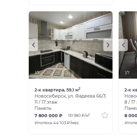
1/7
1/7
2
2-к квартира, 59,1 м
2-к к
Новосибирск, ул. Фадеева 66/3
Новос
11 / 17 этаж
8 / 17
Панель
Пане
2
7 800 000 ₽
8 00
131 980 ₽/м
Ипотека 44 103 ₽/мес.
Ипоте