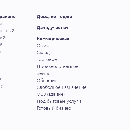
 районе
Дома, коттеджи
й
Дачи, участки
рожный
кий
Коммерческая
й
Офис
й
Склад
Торговое
Производственное
Земля
й
Общепит
ий
Свободное назначение
ОСЗ (здание)
Под бытовые услуги
Готовый бизнес