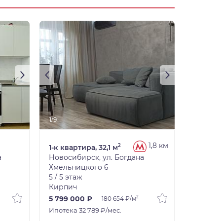
1/9
1,8 км
2
1-к квартира, 32,1 м
а
Новосибирск, ул. Богдана
Хмельницкого 6
5 / 5 этаж
Кирпич
2
5 799 000 ₽
180 654 ₽/м
Ипотека 32 789 ₽/мес.