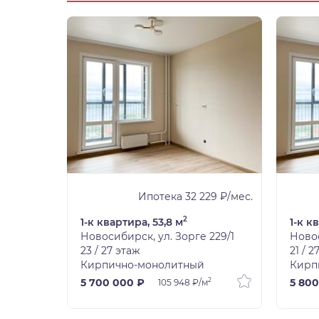
03 ₽/мес.
Ипотека 32 229 ₽/мес.
2
1-к квартира, 53,8 м
1-к к
 243
Новосибирск, ул. Зорге 229/1
Новос
23 / 27 этаж
21 / 2
Кирпично-монолитный
Кирп
2
5 700 000 ₽
5 800
105 948 ₽/м