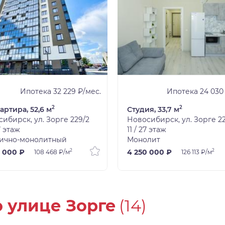
Ипотека 32 229 ₽/мес.
Ипотека 24 030
2
2
вартира, 52,6 м
Студия, 33,7 м
ибирск, ул. Зорге 229/2
Новосибирск, ул. Зорге 2
7 этаж
11 / 27 этаж
ично-монолитный
Монолит
2
2
 000 ₽
4 250 000 ₽
108 468 ₽/м
126 113 ₽/м
 улице Зорге
(14)