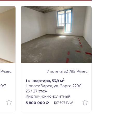
 ₽/мес.
Ипотека 32 795 ₽/мес.
2
1-к квартира, 53,9 м
1-к ква
29/3
Новосибирск, ул. Зорге 229/1
Новоси
25 / 27 этаж
13 / 17 
Кирпично-монолитный
Кирпич
2
5 800 000 ₽
7 500 
107 607 ₽/м