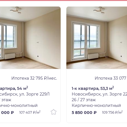
Ипотека 32 795 ₽/мес.
Ипотека 33 077
2
2
вартира, 54 м
1-к квартира, 53,3 м
ибирск, ул. Зорге 229/1
Новосибирск, ул. Зорге 2
7 этаж
26 / 27 этаж
ично-монолитный
Кирпично-монолитный
2
2
 000 ₽
5 850 000 ₽
107 407 ₽/м
109 756 ₽/м