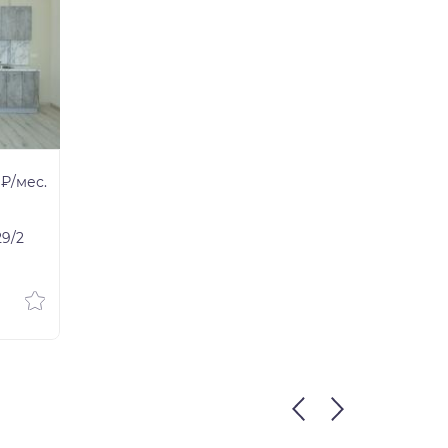
 ₽/мес.
29/2