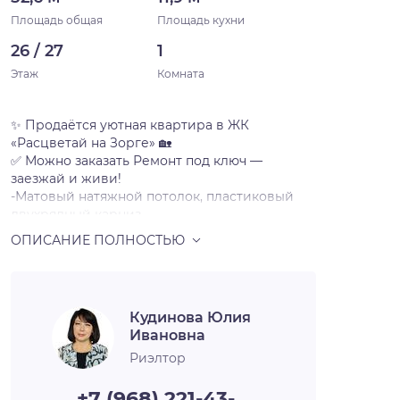
Площадь общая
Площадь кухни
26 / 27
1
Этаж
Комната
✨ Продаётся уютная квартира в ЖК
«Расцветай на Зорге» 🏡
✅ Можно заказать Ремонт под ключ —
заезжай и живи!
-Матовый натяжной потолок, пластиковый
двухрядный карниз
над каждым окном. В комнатах — люстра, в
коридоре и ванной комнате — точечные
светильники.
-Покрашенные виниловые обои на
флизелиновой основе.
Кудинова Юлия
-На полу — линолеум. Установлены
Ивановна
межкомнатные двери с фурнитурой.
-В кухне-Раковина со смесителем и
Риэлтор
электрическая плита.
-В ванной-На полу и стенах — керамическая
+7 (968) 221-43-…