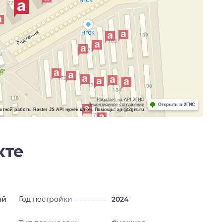
Работает на API 2ГИС
Лицензионное соглашение
Открыть в 2ГИС
ктной работы Raster JS API нужен ключ. Помощь: api@2gis.ru
кте
ый
Год постройки
2024