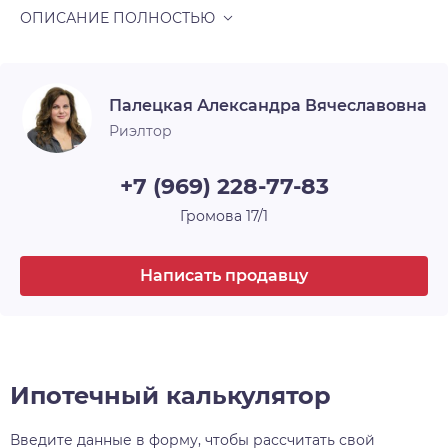
соседи!!! Развитая инфраструктура, рядом
магазины, торговый центр, детские сады,
Тип планировки
Изолированная
школы, поликлиника, есть все для комфортного
проживания, на выезде из поселка
Ремонт
Без ремонта
расположена автобусная остановка, до станции
Палецкая Александра Вячеславовна
метро Маркса 8 км! Подходит под все виды
Окна
Улица
Риэлтор
расчётов!!! Звоните, ждем Вас на просмотр!!
Парковка
Открытая
+7 (969) 228-77-83
Онлайн показ
Да
Громова 17/1
Ипотека
Да
Написать продавцу
Ипотечный калькулятор
Введите данные в форму, чтобы рассчитать свой