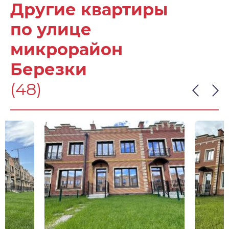
Другие квартиры
по улице
микрорайон
Березки
(48)