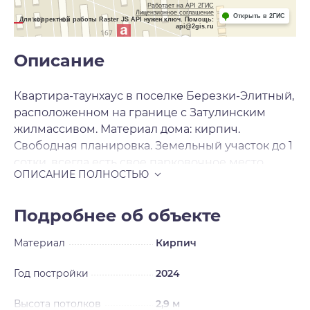
Работает на API 2ГИС
Лицензионное соглашение
Открыть в 2ГИС
Для корректной работы Raster JS API нужен ключ. Помощь:
api@2gis.ru
Описание
Квартира-таунхаус в поселке Березки-Элитный,
расположенном на границе с Затулинским
жилмассивом. Материал дома: кирпич.
Свободная планировка. Земельный участок до 1
сотки, всегда есть свое парковочное место
перед домом!!!!! Чистовая отделка: стяжка пола,
стены оштукатурены и готовы под обои!!!
Теплый пол - на первом этаже, радиаторы - на
Подробнее об объекте
втором!!! Есть возможность установить камин!
Материал
Кирпич
Центральная канализация, свой газовый котёл!
Высота потолков 2, 9-2, 7 !! О поселке: закрытая
Год постройки
2024
охраняемая территория, 2 больших детских
площадки, чистый и свежий воздух, дружные
Высота потолков
2,9 м