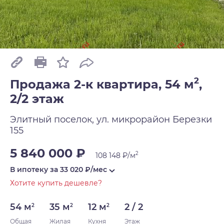
2
Продажа 2-к квартира, 54 м
,
2/2 этаж
Элитный поселок, ул. микрорайон Березки
155
5 840 000 ₽
2
108 148 ₽/м
В ипотеку за
33 020
₽/мес
Хотите купить дешевле?
54 м
35 м
12 м
2 / 2
2
2
2
Общая
Жилая
Кухня
Этаж