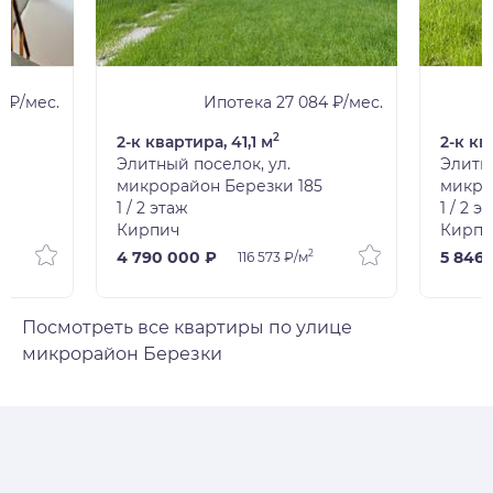
 ₽/мес.
Ипотека 27 084 ₽/мес.
2
2-к квартира, 41,1 м
2-к кв
Элитный поселок, ул.
Элитны
микрорайон Березки 185
микро
1 / 2 этаж
1 / 2 э
Кирпич
Кирпи
2
4 790 000 ₽
5 846
116 573 ₽/м
Посмотреть все квартиры по улице
микрорайон Березки