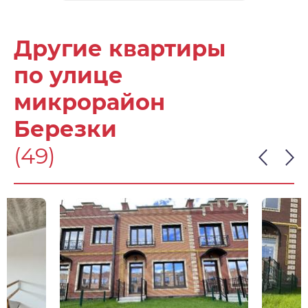
Другие квартиры
по улице
микрорайон
Березки
(49)