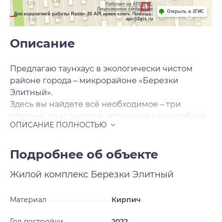
Работает на API 2ГИС
Лицензионное соглашение
Открыть в 2ГИС
Для корректной работы Raster JS API нужен ключ. Помощь:
api@2gis.ru
Описание
Предлагаю таунхаус в экологически чистом
районе города – микрорайоне «Березки
Элитный».
Здесь вы найдете всё необходимое – три
спальни, два санузела , отдельная гардеробная,
кухня- гостиная.
Высота потолков 2, 9 метра
отдельная система отопления в квартире
Подробнее об объекте
теплый пол на первом этаже,
Жилой комплекс
Березки Элитный
парковочное месте
земельный участок до 1 сотки
камин
Материал
Кирпич
Сельская прописка
Год постройки
2022