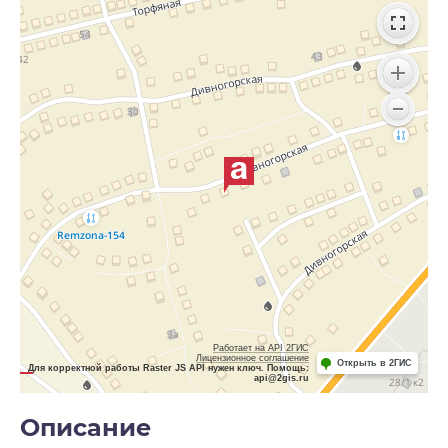
Работает на API 2ГИС
Лицензионное соглашение
Открыть в 2ГИС
Для корректной работы Raster JS API нужен ключ. Помощь:
api@2gis.ru
Описание