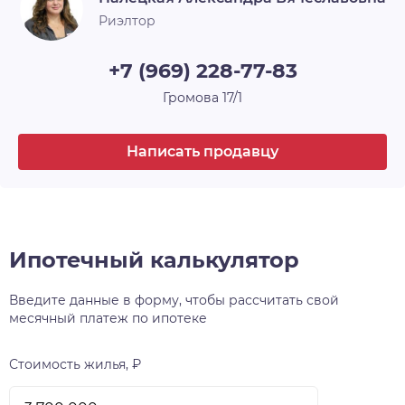
Отопление
Есть
Риэлтор
С/у
На улице
+7 (969) 228-77-83
Онлайн показ
Да
Громова 17/1
Электричество
Да
Написать продавцу
Канализация
Да
Ипотечный калькулятор
Введите данные в форму, чтобы рассчитать свой
месячный платеж по ипотеке
Стоимость жилья, ₽