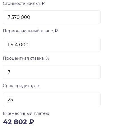
только как агент по недвижимости, но и как
Стоимость жилья, ₽
житель этого замечательного посёлка. Расскажу
о всех радостях загородной жизни, отвечу на
все Ваши вопросы честно, как сосед соседу.
Первоначальный взнос, ₽
Процентная ставка, %
Срок кредита, лет
Ежемесячный платеж
42 802
₽