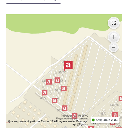
Работает на API 2ГИС
Лицензионное соглашение
Открыть в 2ГИС
Для корректной работы Raster JS API нужен ключ. Помощь:
api@2gis.ru