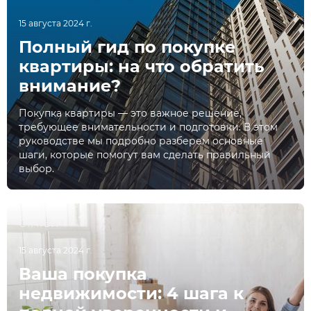
15 августа 2024 г.
Полный гид по покупке
квартиры: на что обратить
внимание?
Покупка квартиры — это важное решение,
требующее внимательности и подготовки. В этом
руководстве мы подробно разберем основные
шаги, которые помогут вам сделать правильный
выбор.
СТАТЬИ
15 августа 2024 г.
Ваша покупка
недвижимости: 4 шага к