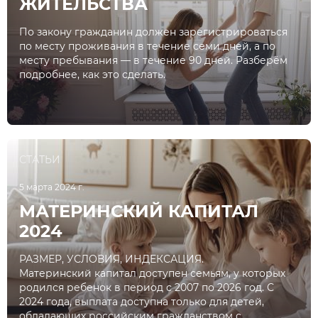
ЖИТЕЛЬСТВА
По закону гражданин должен зарегистрироваться
по месту проживания в течение семи дней, а по
месту пребывания — в течение 90 дней. Разберём
подробнее, как это сделать.
СТАТЬИ
5 марта 2024 г.
МАТЕРИНСКИЙ КАПИТАЛ
2024
РАЗМЕР, УСЛОВИЯ, ИНДЕКСАЦИЯ.
Материнский капитал доступен семьям, у которых
родился ребенок в период с 2007 по 2026 год. С
2024 года, выплата доступна только для детей,
обладающих российским гражданством с