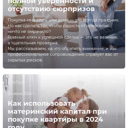
полной уверенности и
отсутствию сюрпризов
Покупка квартиры или дома — это всегда праздник.
Но как сделать так, чтобы радость от новоселья
ничто не омрачило?
Главный ключ к успешной сделке — это не везение,
а тщательная проверка.
Мы рассказываем, на что обратить внимание, и как
профессиональное сопровождение страхует вас от
скрытых рисков.
СТАТЬИ
24 июня 2024 г.
Как использовать
материнский капитал при
покупке квартиры в 2024
году