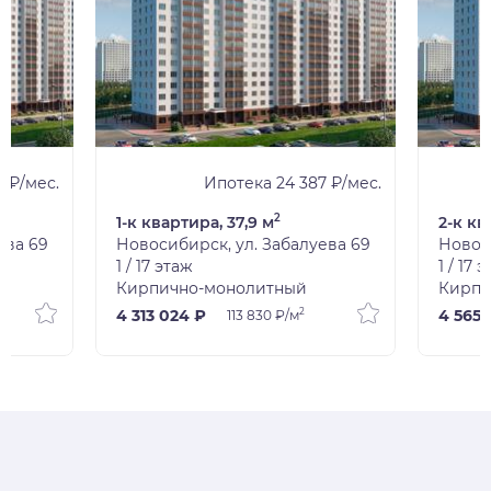
6 ₽/мес.
Ипотека 24 387 ₽/мес.
2
1-к квартира, 37,9 м
2-к кв
ева 69
Новосибирск, ул. Забалуева 69
Новоси
1 / 17 этаж
1 / 17 
Кирпично-монолитный
Кирпи
2
4 313 024 ₽
4 565 
113 830 ₽/м