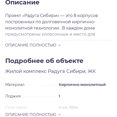
Описание
Проект «Радуга Сибири» — это 8 корпусов
построенных по долговечной кирпично-
монолитной технологии . В каждом доме
предусмотрены колясочные и место для
консьержа. В холлах используются светлые тона
керамогранитной плитки и установлены
светодиодные светильники с датчиками
движения. Дополнительный источник света –
Подробнее об объекте
это витражные входные группы. Вход в подъезд
Жилой комплекс
Радуга Сибири, ЖК
выполнен практически в одном уровне с
тротуаром. В ЖК «Радуга Сибири» предложено
множество планировочных решений: в
Материал
Кирпично-монолитный
наличии квартиры как классического типа, так и
Лоджия
1
европланировки. Сдаются квартиры без
отделки и с подчистовой отделкой , а высота
Срок сдачи
4 кв. 2024
потолков 2. 75 метра. Из окон открываются
потрясающие виды на зеленые насаждения