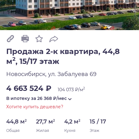
Продажа 2-к квартира, 44,8
2
м
,
15/17 этаж
Новосибирск, ул. Забалуева 69
4 663 524 ₽
2
104 073 ₽/м
В ипотеку за
26 368
₽/мес
Хотите купить дешевле?
44,8 м
27,7 м
4,2 м
15 / 17
2
2
2
Общая
Жилая
Кухня
Этаж