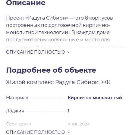
Описание
Проект «Радуга Сибири» — это 8 корпусов
построенных по долговечной кирпично-
монолитной технологии . В каждом доме
предусмотрены колясочные и место для
консьержа. В холлах используются светлые тона
керамогранитной плитки и установлены
светодиодные светильники с датчиками
движения. Дополнительный источник света –
Подробнее об объекте
это витражные входные группы. Вход в подъезд
Жилой комплекс
Радуга Сибири, ЖК
выполнен практически в одном уровне с
тротуаром. В ЖК «Радуга Сибири» предложено
множество планировочных решений: в
Материал
Кирпично-монолитный
наличии квартиры как классического типа, так и
Лоджия
1
европланировки. Сдаются квартиры без
отделки и с подчистовой отделкой , а высота
Срок сдачи
4 кв. 2024
потолков 2. 75 метра. Из окон открываются
потрясающие виды на зеленые насаждения