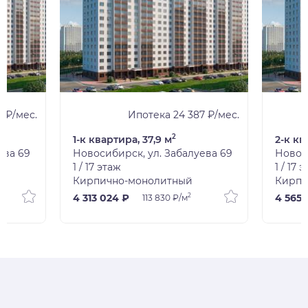
6 ₽/мес.
Ипотека 24 387 ₽/мес.
2
1-к квартира, 37,9 м
2-к кв
ева 69
Новосибирск, ул. Забалуева 69
Новоси
1 / 17 этаж
1 / 17 
Кирпично-монолитный
Кирпи
2
4 313 024 ₽
4 565 
113 830 ₽/м