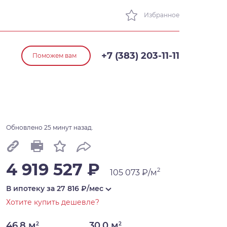
Избранное
+7 (383) 203-11-11
Поможем вам
Обновлено 25 минут назад.
4 919 527 ₽
2
105 073 ₽/м
В ипотеку за
27 816
₽/мес
Хотите купить дешевле?
46,8 м
30,0 м
2
2