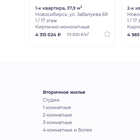
2
1-к квартира, 37,9 м
2-к к
уева 69
Новосибирск, ул. Забалуева 69
Новос
1 / 17 этаж
1 / 17
Кирпично-монолитный
Кирп
2
4 313 024 ₽
4 565
113 830 ₽/м
Вторичное жилье
Студии
1-комнатные
2-комнатные
3-комнатные
4-комнатные и более