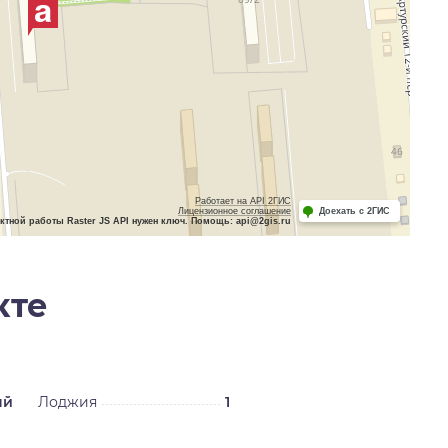
Работает на API 2ГИС
Лицензионное соглашение
Доехать с 2ГИС
ктной работы Raster JS API нужен ключ. Помощь: api@2gis.ru
кте
ый
Лоджия
1