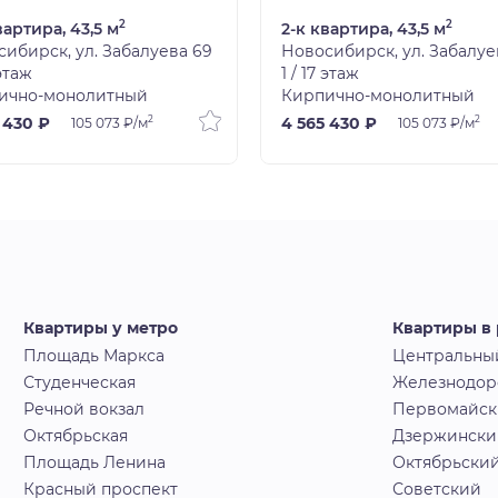
2
2
вартира, 43,5 м
2-к квартира, 43,5 м
ибирск, ул. Забалуева 69
Новосибирск, ул. Забалуе
 этаж
1 / 17 этаж
ично-монолитный
Кирпично-монолитный
2
2
 430 ₽
4 565 430 ₽
105 073 ₽/м
105 073 ₽/м
Квартиры у метро
Квартиры в
Площадь Маркса
Центральны
Студенческая
Железнодо
Речной вокзал
Первомайс
Октябрьская
Дзержински
Площадь Ленина
Октябрьски
Красный проспект
Советский