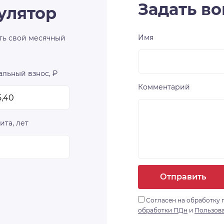
Задать во
улятор
Имя
ть свой месячный
льный взнос, ₽
Комментарий
ита, лет
Отправить
Согласен на обработку 
обработки ПДн
и
Пользов