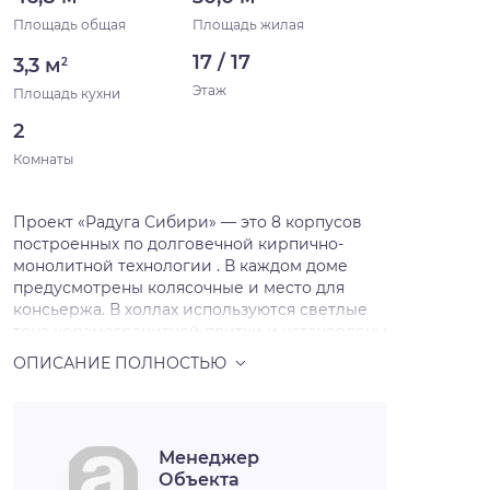
Площадь общая
Площадь жилая
17 / 17
3,3 м
2
Этаж
Площадь кухни
2
Комнаты
Проект «Радуга Сибири» — это 8 корпусов
построенных по долговечной кирпично-
монолитной технологии . В каждом доме
предусмотрены колясочные и место для
консьержа. В холлах используются светлые
тона керамогранитной плитки и установлены
светодиодные светильники с датчиками
движения. Дополнительный источник света –
это витражные входные группы. Вход в
подъезд выполнен практически в одном
уровне с тротуаром. В ЖК «Радуга Сибири»
Менеджер
предложено множество планировочных
Объекта
решений: в наличии квартиры как