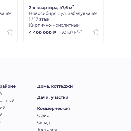
2
2-к квартира, 47,6 м
2-к ква
ва 69
Новосибирск, ул. Забалуева 69
Новоси
1 / 17 этаж
5 / 17 э
Кирпично-монолитный
Кирпич
2
4 400 000 ₽
4 896 4
92 437 ₽/м
 районе
Дома, коттеджи
й
Дачи, участки
рожный
кий
Коммерческая
й
Офис
й
Склад
Торговое