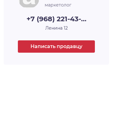
классического типа, так и европланировки.
маркетолог
Сдаются квартиры без отделки и с
подчистовой отделкой , а высота потолков 2.
+7 (968) 221-43-…
75 метра. Из окон открываются потрясающие
Ленина 12
виды на зеленые насаждения или озеро. Во
всех квартирах установлены современные
деревянные окна с 2-камерным
Написать продавцу
стеклопакетом. Во дворах проекта «Радуга
Сибири» установлены детские комплексы
для разных возрастов. Возле детских
площадок предусмотрены скамейки для
отдыха родителей. Во дворах предусмотрено
освещение территории с применением
современного светового оборудования и
светодиодных конструкций. На
благоустроенной набережной озера можно
погулять по пешеходным дорожкам или
прокатиться на велосипеде. Для владельцев
автомобилей предусмотрена стоянка .