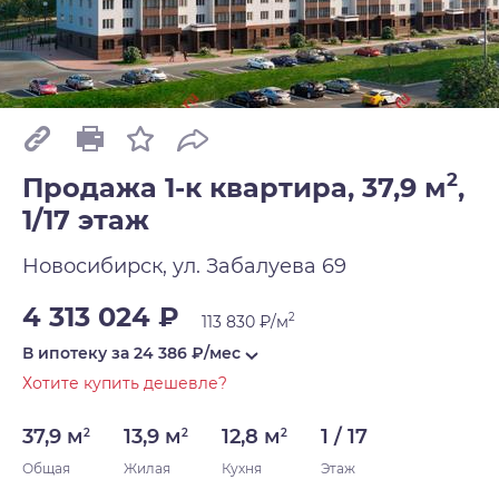
2
Продажа 1-к квартира, 37,9 м
,
1/17 этаж
Новосибирск, ул. Забалуева 69
4 313 024 ₽
2
113 830 ₽/м
В ипотеку за
24 386
₽/мес
Хотите купить дешевле?
37,9 м
13,9 м
12,8 м
1 / 17
2
2
2
Общая
Жилая
Кухня
Этаж