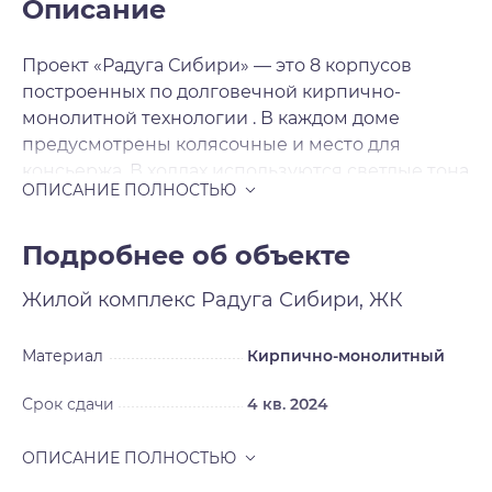
Описание
Проект «Радуга Сибири» — это 8 корпусов
построенных по долговечной кирпично-
монолитной технологии . В каждом доме
предусмотрены колясочные и место для
консьержа. В холлах используются светлые тона
керамогранитной плитки и установлены
светодиодные светильники с датчиками
движения. Дополнительный источник света –
Подробнее об объекте
это витражные входные группы. Вход в подъезд
Жилой комплекс
Радуга Сибири, ЖК
выполнен практически в одном уровне с
тротуаром. В ЖК «Радуга Сибири» предложено
множество планировочных решений: в
Материал
Кирпично-монолитный
наличии квартиры как классического типа, так и
Срок сдачи
4 кв. 2024
европланировки. Сдаются квартиры без
отделки и с подчистовой отделкой , а высота
потолков 2. 75 метра. Из окон открываются
потрясающие виды на зеленые насаждения