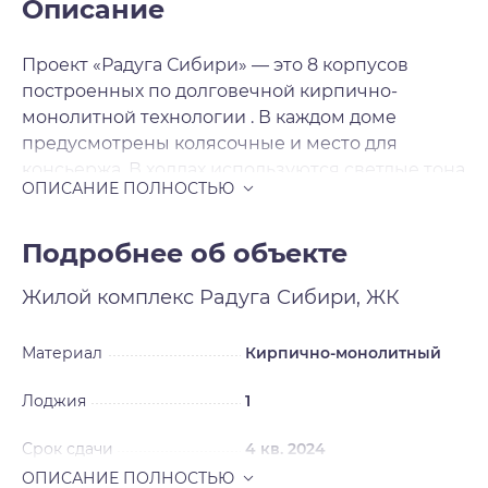
Описание
Проект «Радуга Сибири» — это 8 корпусов
построенных по долговечной кирпично-
монолитной технологии . В каждом доме
предусмотрены колясочные и место для
консьержа. В холлах используются светлые тона
керамогранитной плитки и установлены
светодиодные светильники с датчиками
движения. Дополнительный источник света –
Подробнее об объекте
это витражные входные группы. Вход в подъезд
Жилой комплекс
Радуга Сибири, ЖК
выполнен практически в одном уровне с
тротуаром. В ЖК «Радуга Сибири» предложено
множество планировочных решений: в
Материал
Кирпично-монолитный
наличии квартиры как классического типа, так и
Лоджия
1
европланировки. Сдаются квартиры без
отделки и с подчистовой отделкой , а высота
Срок сдачи
4 кв. 2024
потолков 2. 75 метра. Из окон открываются
потрясающие виды на зеленые насаждения