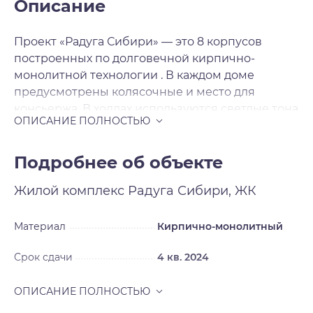
Описание
Проект «Радуга Сибири» — это 8 корпусов
построенных по долговечной кирпично-
монолитной технологии . В каждом доме
предусмотрены колясочные и место для
консьержа. В холлах используются светлые тона
керамогранитной плитки и установлены
светодиодные светильники с датчиками
движения. Дополнительный источник света –
Подробнее об объекте
это витражные входные группы. Вход в подъезд
Жилой комплекс
Радуга Сибири, ЖК
выполнен практически в одном уровне с
тротуаром. В ЖК «Радуга Сибири» предложено
множество планировочных решений: в
Материал
Кирпично-монолитный
наличии квартиры как классического типа, так и
Срок сдачи
4 кв. 2024
европланировки. Сдаются квартиры без
отделки и с подчистовой отделкой , а высота
потолков 2. 75 метра. Из окон открываются
потрясающие виды на зеленые насаждения