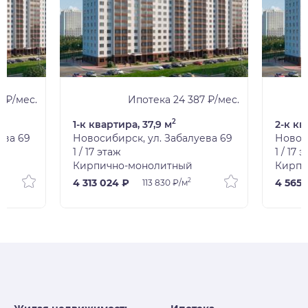
1 ₽/мес.
Ипотека 24 387 ₽/мес.
2
1-к квартира, 37,9 м
2-к кв
ева 69
Новосибирск, ул. Забалуева 69
Новоси
1 / 17 этаж
1 / 17 
Кирпично-монолитный
Кирпи
2
4 313 024 ₽
4 565 
113 830 ₽/м