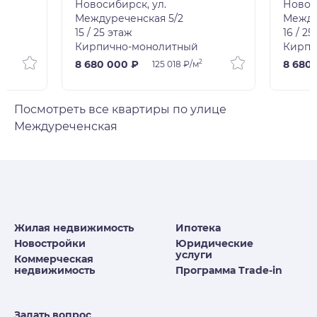
Новосибирск, ул.
Новос
Междуреченская 5/2
Между
15 / 25 этаж
16 / 25
Кирпично-монолитный
Кирпи
2
8 680 000 ₽
8 680
125 018 ₽/м
Посмотреть все квартиры по улице
Междуреченская
Жилая недвижимость
Ипотека
Новостройки
Юридические
услуги
Коммерческая
недвижимость
Программа Trade-in
Задать вопрос