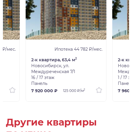
1 ₽/мес.
Ипотека 44 782 ₽/мес.
2
2-к квартира, 63,4 м
2-к кв
Новосибирск, ул.
Новос
Междуреченская 7/1
Между
16 / 17 этаж
1 / 17 
Панель
Панел
2
7 920 000 ₽
7 960
125 000 ₽/м
Другие квартиры