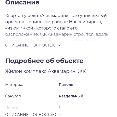
Описание
Квартал у реки «Аквамарин» - это уникальный
проект в Ленинском районе Новосибирска,
«изюминкой» которого стало его
расположение. ЖК Аквамарин строится вдоль
набережной , которая благоустраивается по
мере сдачи домов, превращаясь в зону для
отдыха, прогулок и спорта. Такое
преобразование берега позволит жителям
Подробнее об объекте
микрорайона наслаждаться окружающей
Жилой комплекс
Аквамарин, ЖК
природой и красивейшими видами на
набережную. На первых этажах жилых домов
разместятся магазины, кафе, медицинские
Материал
Панель
центры, салоны красоты и прочие элементы
Санузел
Раздельный
инфраструктуры. В целом, район застройки уже
обладает сложившейся инфраструктурой, так
Лоджия
1
как данный район находится в развитой части
Новосибирска. Особое внимание застройщик