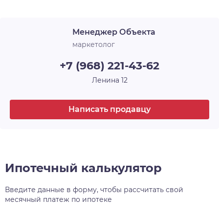
Срок сдачи
3 кв. 2023
уделяет комфортному проживанию маленьких
жителей микрорайона, для них предусмотрены
Менеджер Объекта
два детских сада и общеобразовательная школа
. Расположенный в районе с хорошей и
маркетолог
современной инфраструктурой, в близости от
+7 (968) 221-43-62
важнейших транспортных развязок, рядом с
Димитровским мостом и аквапарком
Ленина 12
«Аквамир», ЖК Аквамарин стал очень
интересным предложением на рынке
Написать продавцу
недвижимости Новосибирска.
Ипотечный калькулятор
Введите данные в форму, чтобы рассчитать свой
месячный платеж по ипотеке