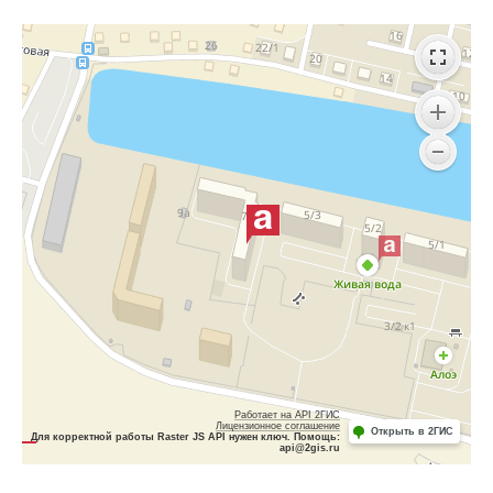
Работает на API 2ГИС
Лицензионное соглашение
Открыть в 2ГИС
Для корректной работы Raster JS API нужен ключ. Помощь:
api@2gis.ru