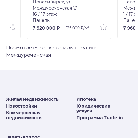
Новосибирск, ул.
Новос
Междуреченская 7/1
Между
16 / 17 этаж
1 / 17 
Панель
Панел
2
7 920 000 ₽
7 960
125 000 ₽/м
Посмотреть все квартиры по улице
Междуреченская
Жилая недвижимость
Ипотека
Новостройки
Юридические
услуги
Коммерческая
недвижимость
Программа Trade-in
Задать вопрос