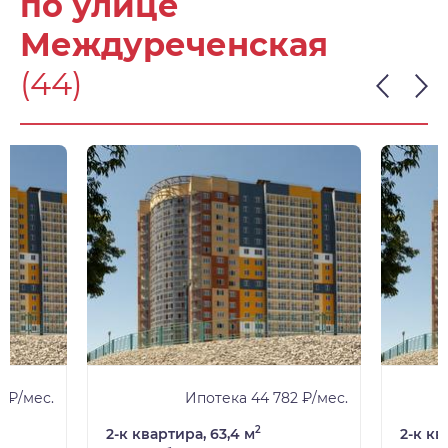
по улице
Междуреченская
(44)
 ₽/мес.
Ипотека 44 782 ₽/мес.
2
2-к квартира, 63,4 м
2-к кв