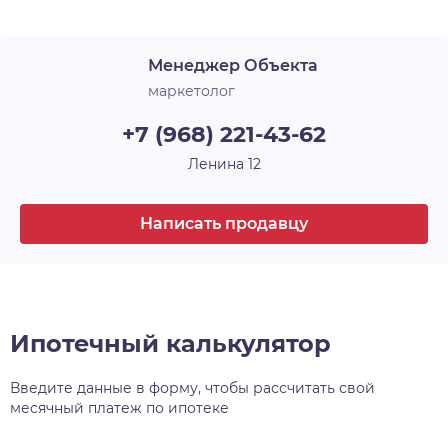
Срок сдачи
1 кв. 2024
уделяет комфортному проживанию маленьких
жителей микрорайона, для них предусмотрены
Менеджер Объекта
два детских сада и общеобразовательная школа
. Расположенный в районе с хорошей и
маркетолог
современной инфраструктурой, в близости от
+7 (968) 221-43-62
важнейших транспортных развязок, рядом с
Димитровским мостом и аквапарком
Ленина 12
«Аквамир», ЖК Аквамарин стал очень
интересным предложением на рынке
Написать продавцу
недвижимости Новосибирска.
Ипотечный калькулятор
Введите данные в форму, чтобы рассчитать свой
месячный платеж по ипотеке