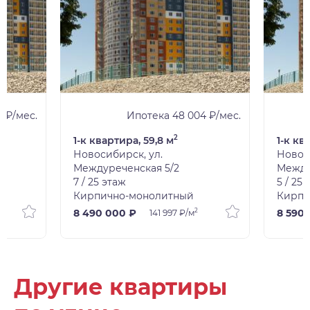
3 ₽/мес.
Ипотека 48 004 ₽/мес.
2
1-к квартира, 59,8 м
1-к кв
Новосибирск, ул.
Новос
Междуреченская 5/2
Между
7 / 25 этаж
5 / 25
Кирпично-монолитный
Кирпи
2
8 490 000 ₽
8 590
141 997 ₽/м
Другие квартиры