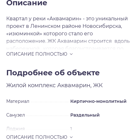
Описание
Квартал у реки «Аквамарин» - это уникальный
проект в Ленинском районе Новосибирска,
«изюминкой» которого стало его
расположение. ЖК Аквамарин строится вдоль
набережной , которая благоустраивается по
мере сдачи домов, превращаясь в зону для
отдыха, прогулок и спорта. Такое
преобразование берега позволит жителям
Подробнее об объекте
микрорайона наслаждаться окружающей
Жилой комплекс
Аквамарин, ЖК
природой и красивейшими видами на
набережную. На первых этажах жилых домов
разместятся магазины, кафе, медицинские
Материал
Кирпично-монолитный
центры, салоны красоты и прочие элементы
Санузел
Раздельный
инфраструктуры. В целом, район застройки уже
обладает сложившейся инфраструктурой, так
Лоджия
1
как данный район находится в развитой части
Новосибирска. Особое внимание застройщик