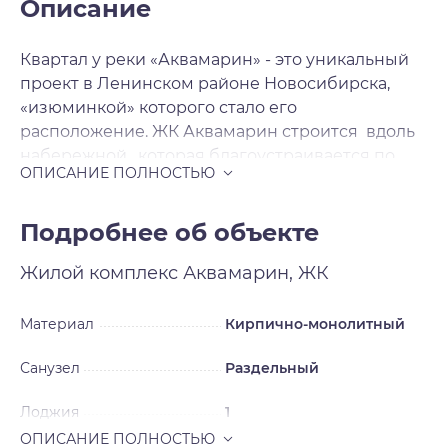
Описание
Квартал у реки «Аквамарин» - это уникальный
проект в Ленинском районе Новосибирска,
«изюминкой» которого стало его
расположение. ЖК Аквамарин строится вдоль
набережной , которая благоустраивается по
мере сдачи домов, превращаясь в зону для
отдыха, прогулок и спорта. Такое
преобразование берега позволит жителям
Подробнее об объекте
микрорайона наслаждаться окружающей
Жилой комплекс
Аквамарин, ЖК
природой и красивейшими видами на
набережную. На первых этажах жилых домов
разместятся магазины, кафе, медицинские
Материал
Кирпично-монолитный
центры, салоны красоты и прочие элементы
Санузел
Раздельный
инфраструктуры. В целом, район застройки уже
обладает сложившейся инфраструктурой, так
Лоджия
1
как данный район находится в развитой части
Новосибирска. Особое внимание застройщик