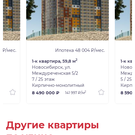
3 ₽/мес.
Ипотека 48 004 ₽/мес.
2
1-к квартира, 59,8 м
1-к кв
Новосибирск, ул.
Новос
Междуреченская 5/2
Между
7 / 25 этаж
5 / 25
Кирпично-монолитный
Кирпи
2
8 490 000 ₽
8 590
141 997 ₽/м
Другие квартиры