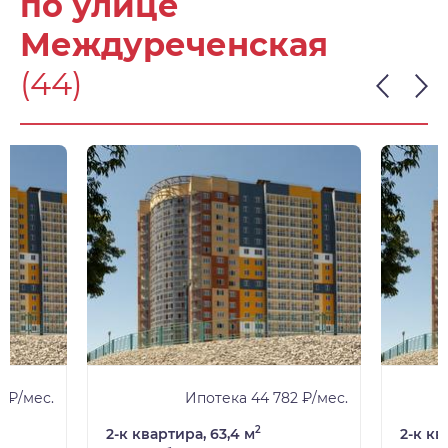
по улице
Междуреченская
(44)
 ₽/мес.
Ипотека 44 782 ₽/мес.
2
2-к квартира, 63,4 м
2-к кв