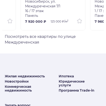
Новосибирск, ул.
Новос
Междуреченская 7/1
Между
16 / 17 этаж
1 / 17 
Панель
Панел
2
7 920 000 ₽
7 960
125 000 ₽/м
Посмотреть все квартиры по улице
Междуреченская
Жилая недвижимость
Ипотека
Новостройки
Юридические
услуги
Коммерческая
недвижимость
Программа Trade-in
Задать вопрос