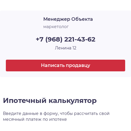
Срок сдачи
1 кв. 2024
уделяет комфортному проживанию маленьких
жителей микрорайона, для них предусмотрены
Менеджер Объекта
два детских сада и общеобразовательная школа
. Расположенный в районе с хорошей и
маркетолог
современной инфраструктурой, в близости от
+7 (968) 221-43-62
важнейших транспортных развязок, рядом с
Димитровским мостом и аквапарком
Ленина 12
«Аквамир», ЖК Аквамарин стал очень
интересным предложением на рынке
Написать продавцу
недвижимости Новосибирска.
Ипотечный калькулятор
Введите данные в форму, чтобы рассчитать свой
месячный платеж по ипотеке