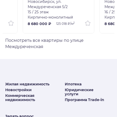
Новосибирск, ул.
Новос
Междуреченская 5/2
Между
15 / 25 этаж
16 / 25
Кирпично-монолитный
Кирпи
2
8 680 000 ₽
8 680
125 018 ₽/м
Посмотреть все квартиры по улице
Междуреченская
Жилая недвижимость
Ипотека
Новостройки
Юридические
услуги
Коммерческая
недвижимость
Программа Trade-in
Задать вопрос