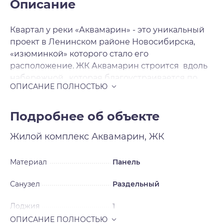
Описание
Квартал у реки «Аквамарин» - это уникальный
проект в Ленинском районе Новосибирска,
«изюминкой» которого стало его
расположение. ЖК Аквамарин строится вдоль
набережной , которая благоустраивается по
мере сдачи домов, превращаясь в зону для
отдыха, прогулок и спорта. Такое
преобразование берега позволит жителям
Подробнее об объекте
микрорайона наслаждаться окружающей
Жилой комплекс
Аквамарин, ЖК
природой и красивейшими видами на
набережную. На первых этажах жилых домов
разместятся магазины, кафе, медицинские
Материал
Панель
центры, салоны красоты и прочие элементы
Санузел
Раздельный
инфраструктуры. В целом, район застройки уже
обладает сложившейся инфраструктурой, так
Лоджия
1
как данный район находится в развитой части
Новосибирска. Особое внимание застройщик