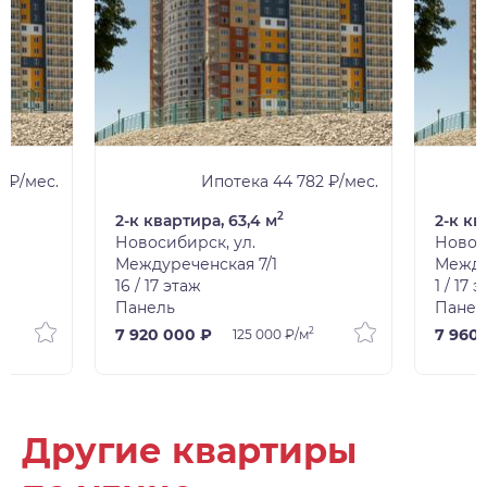
1 ₽/мес.
Ипотека 44 782 ₽/мес.
2
2-к квартира, 63,4 м
2-к кв
Новосибирск, ул.
Новос
Междуреченская 7/1
Между
16 / 17 этаж
1 / 17 
Панель
Панел
2
7 920 000 ₽
7 960
125 000 ₽/м
Другие квартиры