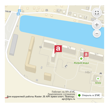
Работает на API 2ГИС
Лицензионное соглашение
Открыть в 2ГИС
Для корректной работы Raster JS API нужен ключ. Помощь:
api@2gis.ru