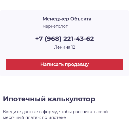
Срок сдачи
3 кв. 2023
уделяет комфортному проживанию маленьких
жителей микрорайона, для них предусмотрены
Менеджер Объекта
два детских сада и общеобразовательная школа
. Расположенный в районе с хорошей и
маркетолог
современной инфраструктурой, в близости от
+7 (968) 221-43-62
важнейших транспортных развязок, рядом с
Димитровским мостом и аквапарком
Ленина 12
«Аквамир», ЖК Аквамарин стал очень
интересным предложением на рынке
Написать продавцу
недвижимости Новосибирска.
Ипотечный калькулятор
Введите данные в форму, чтобы рассчитать свой
месячный платеж по ипотеке