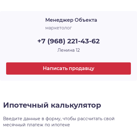
Срок сдачи
1 кв. 2024
уделяет комфортному проживанию маленьких
жителей микрорайона, для них предусмотрены
Менеджер Объекта
два детских сада и общеобразовательная школа
. Расположенный в районе с хорошей и
маркетолог
современной инфраструктурой, в близости от
+7 (968) 221-43-62
важнейших транспортных развязок, рядом с
Димитровским мостом и аквапарком
Ленина 12
«Аквамир», ЖК Аквамарин стал очень
интересным предложением на рынке
Написать продавцу
недвижимости Новосибирска.
Ипотечный калькулятор
Введите данные в форму, чтобы рассчитать свой
месячный платеж по ипотеке