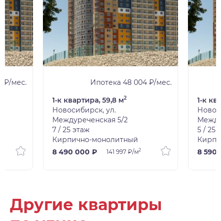
3 ₽/мес.
Ипотека 48 004 ₽/мес.
2
1-к квартира, 59,8 м
1-к кв
Новосибирск, ул.
Новос
Междуреченская 5/2
Между
7 / 25 этаж
5 / 25
Кирпично-монолитный
Кирпи
2
8 490 000 ₽
8 590
141 997 ₽/м
Другие квартиры