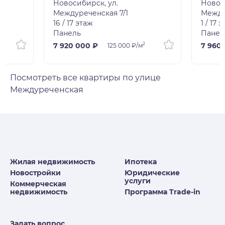
Новосибирск, ул.
Новос
Междуреченская 7/1
Между
16 / 17 этаж
1 / 17 
Панель
Панел
2
7 920 000 ₽
7 960
125 000 ₽/м
Посмотреть все квартиры по улице
Междуреченская
Жилая недвижимость
Ипотека
Новостройки
Юридические
услуги
Коммерческая
недвижимость
Программа Trade-in
Задать вопрос