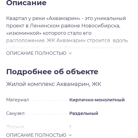
Описание
Квартал у реки «Аквамарин» - это уникальный
проект в Ленинском районе Новосибирска,
«изюминкой» которого стало его
расположение. ЖК Аквамарин строится вдоль
набережной , которая благоустраивается по
мере сдачи домов, превращаясь в зону для
отдыха, прогулок и спорта. Такое
преобразование берега позволит жителям
Подробнее об объекте
микрорайона наслаждаться окружающей
Жилой комплекс
Аквамарин, ЖК
природой и красивейшими видами на
набережную. На первых этажах жилых домов
разместятся магазины, кафе, медицинские
Материал
Кирпично-монолитный
центры, салоны красоты и прочие элементы
Санузел
Раздельный
инфраструктуры. В целом, район застройки уже
обладает сложившейся инфраструктурой, так
Лоджия
1
как данный район находится в развитой части
Новосибирска. Особое внимание застройщик