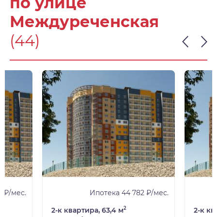
по улице
Междуреченская
(44)
 ₽/мес.
Ипотека 44 782 ₽/мес.
2
2-к квартира, 63,4 м
2-к кв