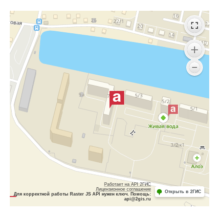
Работает на API 2ГИС
Лицензионное соглашение
Открыть в 2ГИС
Для корректной работы Raster JS API нужен ключ. Помощь:
api@2gis.ru