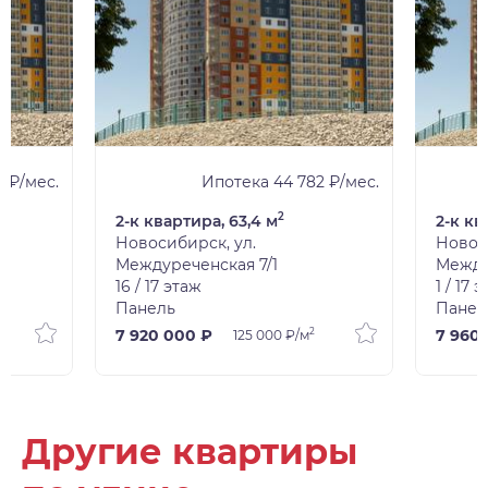
1 ₽/мес.
Ипотека 44 782 ₽/мес.
2
2-к квартира, 63,4 м
2-к кв
Новосибирск, ул.
Новос
Междуреченская 7/1
Между
16 / 17 этаж
1 / 17 
Панель
Панел
2
7 920 000 ₽
7 960
125 000 ₽/м
Другие квартиры