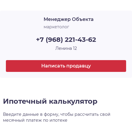
Срок сдачи
3 кв. 2023
уделяет комфортному проживанию маленьких
жителей микрорайона, для них предусмотрены
Менеджер Объекта
два детских сада и общеобразовательная школа
. Расположенный в районе с хорошей и
маркетолог
современной инфраструктурой, в близости от
+7 (968) 221-43-62
важнейших транспортных развязок, рядом с
Димитровским мостом и аквапарком
Ленина 12
«Аквамир», ЖК Аквамарин стал очень
интересным предложением на рынке
Написать продавцу
недвижимости Новосибирска.
Ипотечный калькулятор
Введите данные в форму, чтобы рассчитать свой
месячный платеж по ипотеке