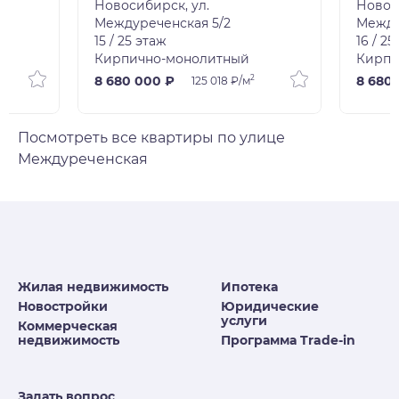
Новосибирск, ул.
Новос
Междуреченская 5/2
Между
15 / 25 этаж
16 / 25
Кирпично-монолитный
Кирпи
2
8 680 000 ₽
8 680
125 018 ₽/м
Посмотреть все квартиры по улице
Междуреченская
Жилая недвижимость
Ипотека
Новостройки
Юридические
услуги
Коммерческая
недвижимость
Программа Trade-in
Задать вопрос