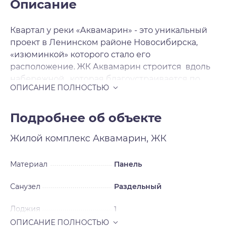
Описание
Квартал у реки «Аквамарин» - это уникальный
проект в Ленинском районе Новосибирска,
«изюминкой» которого стало его
расположение. ЖК Аквамарин строится вдоль
набережной , которая благоустраивается по
мере сдачи домов, превращаясь в зону для
отдыха, прогулок и спорта. Такое
преобразование берега позволит жителям
Подробнее об объекте
микрорайона наслаждаться окружающей
Жилой комплекс
Аквамарин, ЖК
природой и красивейшими видами на
набережную. На первых этажах жилых домов
разместятся магазины, кафе, медицинские
Материал
Панель
центры, салоны красоты и прочие элементы
Санузел
Раздельный
инфраструктуры. В целом, район застройки уже
обладает сложившейся инфраструктурой, так
Лоджия
1
как данный район находится в развитой части
Новосибирска. Особое внимание застройщик