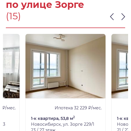
по улице Зорге
(15)
3 ₽/мес.
Ипотека 32 229 ₽/мес.
2
1-к квартира, 53,8 м
1-к кв
243
Новосибирск, ул. Зорге 229/1
Новоси
23 / 27 этаж
21 / 27