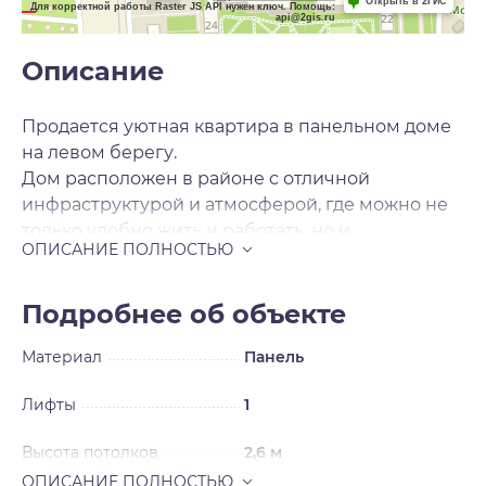
Открыть в 2ГИС
Для корректной работы Raster JS API нужен ключ. Помощь:
api@2gis.ru
Описание
Продается уютная квартира в панельном доме
на левом берегу.
Дом расположен в районе с отличной
инфраструктурой и атмосферой, где можно не
только удобно жить и работать, но и
полноценно отдыхать.
Прекрасно подойдет:
*как старт первого жилья
Подробнее об объекте
*как жилье для небольшой семьи
Материал
Панель
*для молодых и пожилых возможность жить
отдельно за небольшие деньги!
Лифты
1
* доступный вариант для сдачи в аренду и
получения пассивного дохода
Высота потолков
2,6 м
Преимущества: