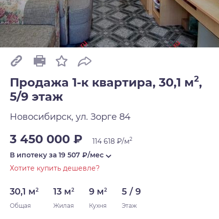
2
Продажа 1-к квартира, 30,1 м
,
5/9 этаж
Новосибирск, ул. Зорге 84
3 450 000 ₽
2
114 618 ₽/м
В ипотеку за
19 507
₽/мес
Хотите купить дешевле?
30,1 м
13 м
9 м
5 / 9
2
2
2
Общая
Жилая
Кухня
Этаж