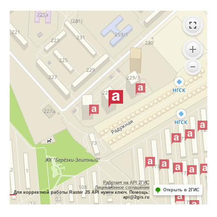
Работает на API 2ГИС
Лицензионное соглашение
Открыть в 2ГИС
Для корректной работы Raster JS API нужен ключ. Помощь:
api@2gis.ru