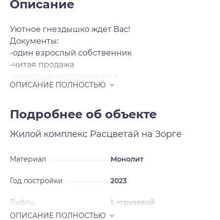
Описание
Уютное гнездышко ждет Вас!
Документы:
-один взрослый собственник
-читая продажа
-маткап не использовался
Состояние и планировка:
· Выполнен качественный современный
ремонт.
Подробнее об объекте
· Комната квадратной формы, просторная и
Жилой комплекс
Расцветай на Зорге
светлая, что визуально расширяет
пространство.
· Из окон открывается панорамный вид, ничего
Материал
Монолит
не загораживает обзор.
Год постройки
2023
· Вся мебель и техника остаются новому
собственнику.
Лифты
1, +грузовой
Дом и территория:
· 3 скоростных лифта.