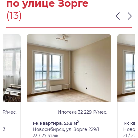
по улице Зорге
(13)
3 ₽/мес.
Ипотека 32 229 ₽/мес.
2
1-к квартира, 53,8 м
1-к кв
243
Новосибирск, ул. Зорге 229/1
Новоси
23 / 27 этаж
21 / 27