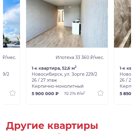
9 ₽/мес.
Ипотека 33 360 ₽/мес.
2
1-к квартира, 52,6 м
1-к кв
29/2
Новосибирск, ул. Зорге 229/2
Новоси
26 / 27 этаж
26 / 2
Кирпично-монолитный
Кирпи
2
5 900 000 ₽
5 850 
112 274 ₽/м
Другие квартиры