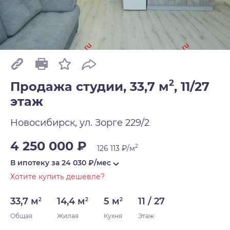
2
Продажа студии, 33,7 м
,
11/27
этаж
Новосибирск, ул. Зорге 229/2
4 250 000 ₽
2
126 113 ₽/м
В ипотеку за
24 030
₽/мес
Хотите купить дешевле?
33,7 м
14,4 м
5 м
11 / 27
2
2
2
Общая
Жилая
Кухня
Этаж