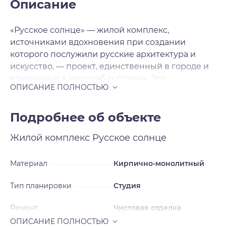
Описание
«Русское солнце» — жилой комплекс,
источниками вдохновения при создании
которого послужили русские архитектура и
искусство, — проект, единственный в городе и
единичный в масштабах страны. Это
современная архитектура с национальными
мотивами, художественная переработка
русских исторических стилей в нашем
Подробнее об объекте
времени. Источниками вдохновения для
Жилой комплекс
Русское солнце
архитекторов послужили русский и неорусский
стили — исторические течения в архитектуре и
искусстве, существовавшие в нашей стране в
Материал
Кирпично-монолитный
XIX — начале XX века и прерванные
Тип планировки
Студия
революцией на пике развития. Смотреть на
окружающее свысока Жилой комплекс будет
Ремонт
Чистовая отделка
включать шесть домов, каждый из которых
уникален, каждый — произведение