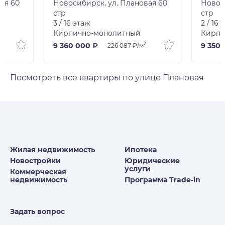
ая 60
Новосибирск, ул. Плановая 60
Новос
стр
стр
3 / 16 этаж
2 / 16 
Кирпично-монолитный
Кирпи
2
9 360 000 ₽
9 350 
226 087 ₽/м
Посмотреть все квартиры по улице Плановая
Жилая недвижимость
Ипотека
Новостройки
Юридические
услуги
Коммерческая
недвижимость
Программа Trade-in
Задать вопрос