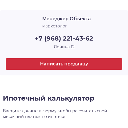
Лоджия
1
архитектурного и строительного искусства, у
каждого — своё имя и свой характер. Например,
Срок сдачи
4 кв. 2026
Менеджер Объекта
30-этажная башня, вершина комплекса, станет
высотной доминантой всего района, а
маркетолог
архитектурный уровень всех шести домов
+7 (968) 221-43-62
проекта, несомненно, затмит всё, что находится
поблизости.
Ленина 12
Написать продавцу
Ипотечный калькулятор
Введите данные в форму, чтобы рассчитать свой
месячный платеж по ипотеке