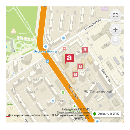
Работает на API 2ГИС
Лицензионное соглашение
Открыть в 2ГИС
Для корректной работы Raster JS API нужен ключ. Помощь:
api@2gis.ru