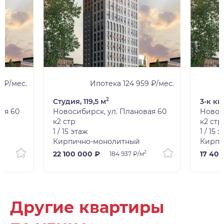
 ₽/мес.
Ипотека 124 959 ₽/мес.
2
Студия, 119,5 м
3-к кв
ая 60
Новосибирск, ул. Плановая 60
Новос
к2 стр
к2 стр
1 / 15 этаж
1 / 15 
Кирпично-монолитный
Кирпи
2
22 100 000 ₽
17 40
184 937 ₽/м
Другие квартиры