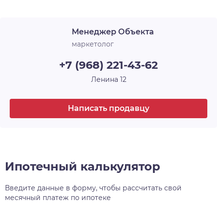
Лоджия
1
архитектурного и строительного искусства, у
каждого — своё имя и свой характер. Например,
Срок сдачи
2 кв. 2025
Менеджер Объекта
30-этажная башня, вершина комплекса, станет
высотной доминантой всего района, а
маркетолог
архитектурный уровень всех шести домов
+7 (968) 221-43-62
проекта, несомненно, затмит всё, что находится
поблизости.
Ленина 12
Написать продавцу
Ипотечный калькулятор
Введите данные в форму, чтобы рассчитать свой
месячный платеж по ипотеке