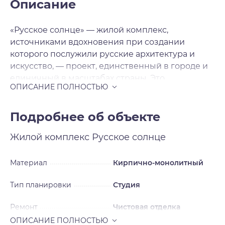
Описание
«Русское солнце» — жилой комплекс,
источниками вдохновения при создании
которого послужили русские архитектура и
искусство, — проект, единственный в городе и
единичный в масштабах страны. Это
современная архитектура с национальными
мотивами, художественная переработка
русских исторических стилей в нашем
Подробнее об объекте
времени. Источниками вдохновения для
Жилой комплекс
Русское солнце
архитекторов послужили русский и неорусский
стили — исторические течения в архитектуре и
искусстве, существовавшие в нашей стране в
Материал
Кирпично-монолитный
XIX — начале XX века и прерванные
Тип планировки
Студия
революцией на пике развития. Смотреть на
окружающее свысока Жилой комплекс будет
Ремонт
Чистовая отделка
включать шесть домов, каждый из которых
уникален, каждый — произведение