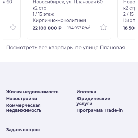
ая 60
Новосибирск, ул. Плановая 60
Новос
к2 стр
к2 стр
1 / 15 этаж
2 / 15 
Кирпично-монолитный
Кирпи
2
2
22 100 000 ₽
16 500
184 937 ₽/м
Посмотреть все квартиры по улице Плановая
Жилая недвижимость
Ипотека
Новостройки
Юридические
услуги
Коммерческая
недвижимость
Программа Trade-in
Задать вопрос