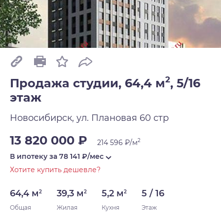
2
Продажа студии, 64,4 м
,
5/16
этаж
Новосибирск, ул. Плановая 60 стр
13 820 000 ₽
2
214 596 ₽/м
В ипотеку за
78 141
₽/мес
Хотите купить дешевле?
64,4 м
39,3 м
5,2 м
5 / 16
2
2
2
Общая
Жилая
Кухня
Этаж