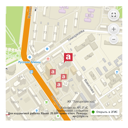
Работает на API 2ГИС
Лицензионное соглашение
Открыть в 2ГИС
Для корректной работы Raster JS API нужен ключ. Помощь:
api@2gis.ru