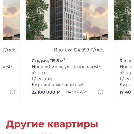
5 ₽/мес.
Ипотека 124 959 ₽/мес.
2
Студия, 119,5 м
3-к кв
ая 60
Новосибирск, ул. Плановая 60
Новос
к2 стр
к2 стр
1 / 15 этаж
1 / 15 
Кирпично-монолитный
Кирпи
2
22 100 000 ₽
17 40
184 937 ₽/м
Другие квартиры