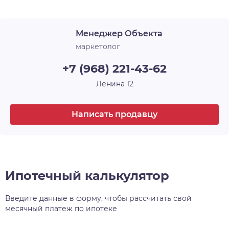
Лоджия
1
архитектурного и строительного искусства, у
каждого — своё имя и свой характер. Например,
Срок сдачи
4 кв. 2025
Менеджер Объекта
30-этажная башня, вершина комплекса, станет
высотной доминантой всего района, а
маркетолог
архитектурный уровень всех шести домов
+7 (968) 221-43-62
проекта, несомненно, затмит всё, что находится
поблизости.
Ленина 12
Написать продавцу
Ипотечный калькулятор
Введите данные в форму, чтобы рассчитать свой
месячный платеж по ипотеке