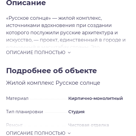
Описание
«Русское солнце» — жилой комплекс,
источниками вдохновения при создании
которого послужили русские архитектура и
искусство, — проект, единственный в городе и
единичный в масштабах страны. Это
современная архитектура с национальными
мотивами, художественная переработка
русских исторических стилей в нашем
Подробнее об объекте
времени. Источниками вдохновения для
Жилой комплекс
Русское солнце
архитекторов послужили русский и неорусский
стили — исторические течения в архитектуре и
искусстве, существовавшие в нашей стране в
Материал
Кирпично-монолитный
XIX — начале XX века и прерванные
Тип планировки
Студия
революцией на пике развития. Смотреть на
окружающее свысока Жилой комплекс будет
Ремонт
Чистовая отделка
включать шесть домов, каждый из которых
уникален, каждый — произведение