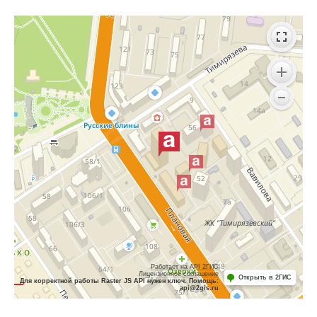
Работает на API 2ГИС
Лицензионное соглашение
Открыть в 2ГИС
Для корректной работы Raster JS API нужен ключ. Помощь:
api@2gis.ru