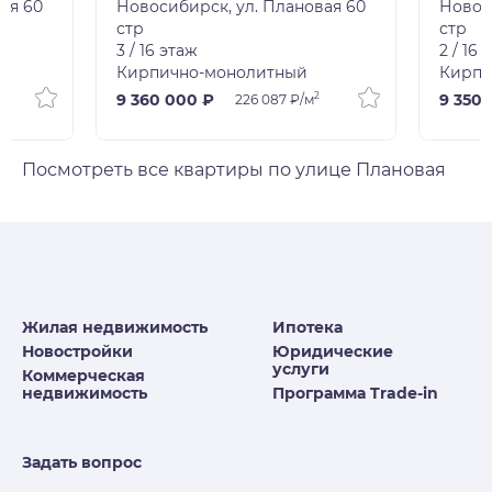
ая 60
Новосибирск, ул. Плановая 60
Новос
стр
стр
3 / 16 этаж
2 / 16 
Кирпично-монолитный
Кирпи
2
9 360 000 ₽
9 350 
226 087 ₽/м
Посмотреть все квартиры по улице Плановая
Жилая недвижимость
Ипотека
Новостройки
Юридические
услуги
Коммерческая
недвижимость
Программа Trade-in
Задать вопрос