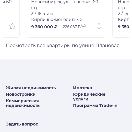
ая 60
Новосибирск, ул. Плановая 60
Новос
стр
стр
3 / 16 этаж
2 / 16 
Кирпично-монолитный
Кирпи
2
9 360 000 ₽
9 350 
226 087 ₽/м
Посмотреть все квартиры по улице Плановая
Жилая недвижимость
Ипотека
Новостройки
Юридические
услуги
Коммерческая
недвижимость
Программа Trade-in
Задать вопрос