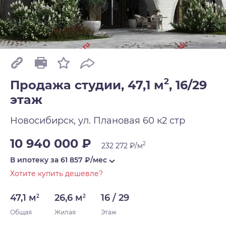
2
Продажа студии, 47,1 м
,
16/29
этаж
Новосибирск, ул. Плановая 60 к2 стр
10 940 000 ₽
2
232 272 ₽/м
В ипотеку за
61 857
₽/мес
Хотите купить дешевле?
47,1 м
26,6 м
16 / 29
2
2
Общая
Жилая
Этаж