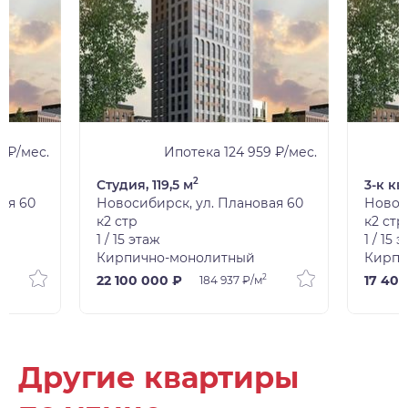
 ₽/мес.
Ипотека 124 959 ₽/мес.
2
Студия, 119,5 м
3-к кв
ая 60
Новосибирск, ул. Плановая 60
Новос
к2 стр
к2 стр
1 / 15 этаж
1 / 15 
Кирпично-монолитный
Кирпи
2
22 100 000 ₽
17 40
184 937 ₽/м
Другие квартиры