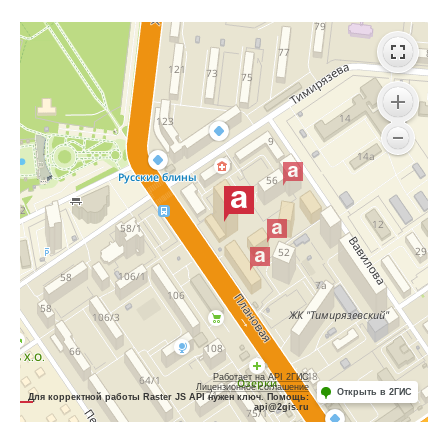
Работает на API 2ГИС
Лицензионное соглашение
Открыть в 2ГИС
Для корректной работы Raster JS API нужен ключ. Помощь:
api@2gis.ru