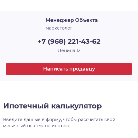
Лоджия
1
архитектурного и строительного искусства, у
каждого — своё имя и свой характер. Например,
Срок сдачи
4 кв. 2026
Менеджер Объекта
30-этажная башня, вершина комплекса, станет
высотной доминантой всего района, а
маркетолог
архитектурный уровень всех шести домов
+7 (968) 221-43-62
проекта, несомненно, затмит всё, что находится
поблизости.
Ленина 12
Написать продавцу
Ипотечный калькулятор
Введите данные в форму, чтобы рассчитать свой
месячный платеж по ипотеке