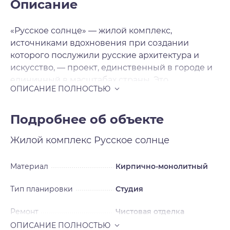
Описание
«Русское солнце» — жилой комплекс,
источниками вдохновения при создании
которого послужили русские архитектура и
искусство, — проект, единственный в городе и
единичный в масштабах страны. Это
современная архитектура с национальными
мотивами, художественная переработка
русских исторических стилей в нашем
Подробнее об объекте
времени. Источниками вдохновения для
Жилой комплекс
Русское солнце
архитекторов послужили русский и неорусский
стили — исторические течения в архитектуре и
искусстве, существовавшие в нашей стране в
Материал
Кирпично-монолитный
XIX — начале XX века и прерванные
Тип планировки
Студия
революцией на пике развития. Смотреть на
окружающее свысока Жилой комплекс будет
Ремонт
Чистовая отделка
включать шесть домов, каждый из которых
уникален, каждый — произведение