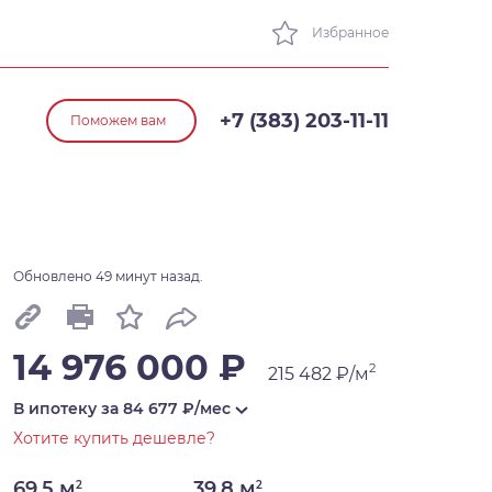
Избранное
+7 (383) 203-11-11
Поможем вам
Обновлено 49 минут назад.
14 976 000 ₽
2
215 482 ₽/м
В ипотеку за
84 677
₽/мес
Хотите купить дешевле?
69,5 м
39,8 м
2
2