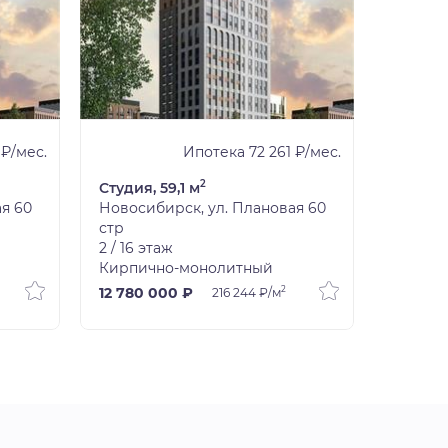
 ₽/мес.
Ипотека 72 261 ₽/мес.
2
Студия, 59,1 м
Студия,
я 60
Новосибирск, ул. Плановая 60
Новоси
стр
стр
2 / 16 этаж
3 / 16 э
Кирпично-монолитный
Кирпич
2
12 780 000 ₽
14 430
216 244 ₽/м