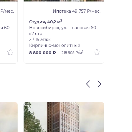
 ₽/мес.
Ипотека 49 757 ₽/мес.
2
Студия, 40,2 м
Студия,
я 60
Новосибирск, ул. Плановая 60
Новоси
к2 стр
к2 стр
2 / 15 этаж
2 / 15 э
Кирпично-монолитный
Кирпич
2
8 800 000 ₽
10 600
218 905 ₽/м