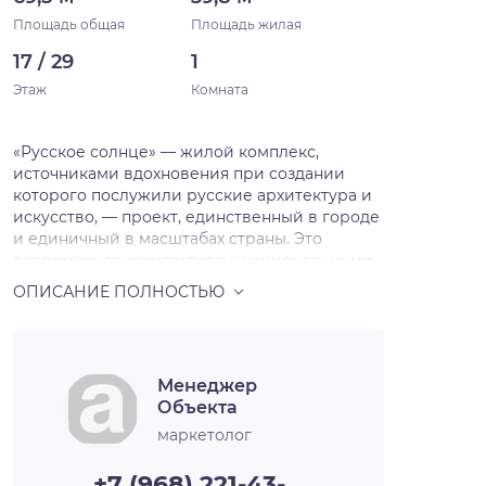
Площадь общая
Площадь жилая
17 / 29
1
Этаж
Комната
«Русское солнце» — жилой комплекс,
источниками вдохновения при создании
которого послужили русские архитектура и
искусство, — проект, единственный в городе
и единичный в масштабах страны. Это
современная архитектура с национальными
мотивами, художественная переработка
русских исторических стилей в нашем
времени. Источниками вдохновения для
архитекторов послужили русский и
неорусский стили — исторические течения в
Менеджер
архитектуре и искусстве, существовавшие в
Объекта
нашей стране в XIX — начале XX века и
прерванные революцией на пике развития.
маркетолог
Смотреть на окружающее свысока Жилой
комплекс будет включать шесть домов,
+7 (968) 221-43-…