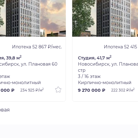
Ипотека 52 867 ₽/мес.
Ипотека 52 415
2
2
я, 39,8 м
Студия, 41,7 м
ибирск, ул. Плановая 60
Новосибирск, ул. Планова
стр
 этаж
3 / 16 этаж
ично-монолитный
Кирпично-монолитный
2
2
 000 ₽
9 270 000 ₽
234 925 ₽/м
222 302 ₽/м
овая