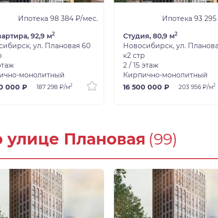
Ипотека 98 384 ₽/мес.
Ипотека 93 295
2
2
вартира, 92,9 м
Студия, 80,9 м
ибирск, ул. Плановая 60
Новосибирск, ул. Планова
р
к2 стр
 этаж
2 / 15 этаж
ично-монолитный
Кирпично-монолитный
2
2
0 000 ₽
16 500 000 ₽
187 298 ₽/м
203 956 ₽/м
о улице Плановая
(99)