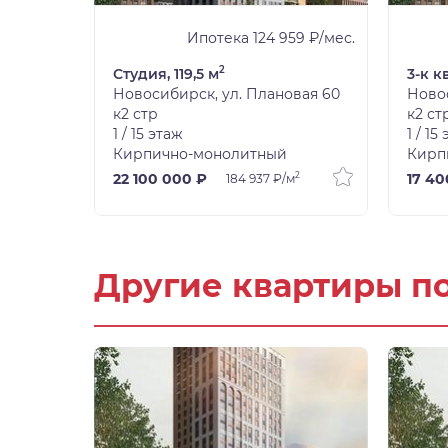
8 ₽/мес.
Ипотека 124 959 ₽/мес.
2
Студия, 119,5 м
3-к к
вая 60
Новосибирск, ул. Плановая 60
Новос
к2 стр
к2 ст
1 / 15 этаж
1 / 15
Кирпично-монолитный
Кирп
2
2
22 100 000 ₽
17 40
184 937 ₽/м
Другие квартиры п