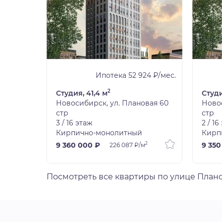
9 ₽/мес.
Ипотека 52 924 ₽/мес.
2
Студия, 41,4 м
Студи
вая 60
Новосибирск, ул. Плановая 60
Новос
стр
стр
3 / 16 этаж
2 / 16
Кирпично-монолитный
Кирп
2
2
9 360 000 ₽
9 350
226 087 ₽/м
Посмотреть все квартиры по улице План