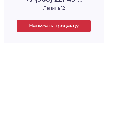
каждый из которых уникален, каждый —
Ленина 12
произведение архитектурного и
строительного искусства, у каждого — своё
имя и свой характер. Например, 30-этажная
Написать продавцу
башня, вершина комплекса, станет высотной
доминантой всего района, а архитектурный
уровень всех шести домов проекта,
несомненно, затмит всё, что находится
поблизости.