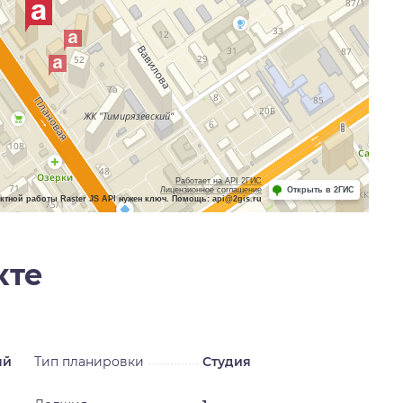
Работает на API 2ГИС
Лицензионное соглашение
Открыть в 2ГИС
ктной работы Raster JS API нужен ключ. Помощь: api@2gis.ru
кте
ый
Тип планировки
Студия