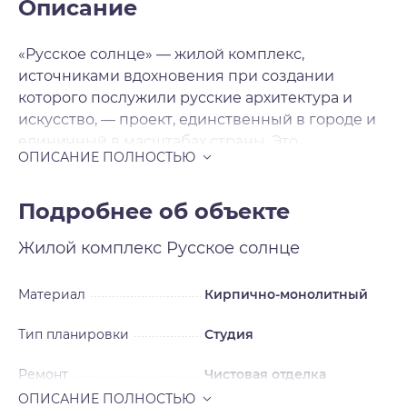
Описание
«Русское солнце» — жилой комплекс,
источниками вдохновения при создании
которого послужили русские архитектура и
искусство, — проект, единственный в городе и
единичный в масштабах страны. Это
современная архитектура с национальными
мотивами, художественная переработка
русских исторических стилей в нашем
Подробнее об объекте
времени. Источниками вдохновения для
Жилой комплекс
Русское солнце
архитекторов послужили русский и неорусский
стили — исторические течения в архитектуре и
искусстве, существовавшие в нашей стране в
Материал
Кирпично-монолитный
XIX — начале XX века и прерванные
Тип планировки
Студия
революцией на пике развития. Смотреть на
окружающее свысока Жилой комплекс будет
Ремонт
Чистовая отделка
включать шесть домов, каждый из которых
уникален, каждый — произведение