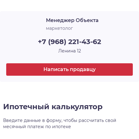
Лоджия
1
архитектурного и строительного искусства, у
каждого — своё имя и свой характер. Например,
Срок сдачи
4 кв. 2026
Менеджер Объекта
30-этажная башня, вершина комплекса, станет
высотной доминантой всего района, а
маркетолог
архитектурный уровень всех шести домов
+7 (968) 221-43-62
проекта, несомненно, затмит всё, что находится
поблизости.
Ленина 12
Написать продавцу
Ипотечный калькулятор
Введите данные в форму, чтобы рассчитать свой
месячный платеж по ипотеке