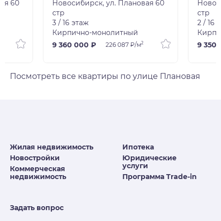
ая 60
Новосибирск, ул. Плановая 60
Новос
стр
стр
3 / 16 этаж
2 / 16 
Кирпично-монолитный
Кирпи
2
9 360 000 ₽
9 350 
226 087 ₽/м
Посмотреть все квартиры по улице Плановая
Жилая недвижимость
Ипотека
Новостройки
Юридические
услуги
Коммерческая
недвижимость
Программа Trade-in
Задать вопрос