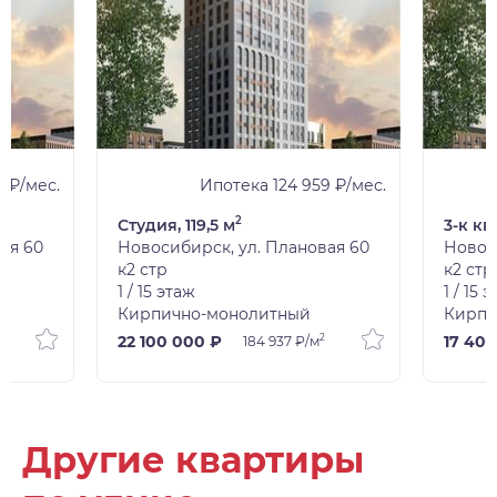
 ₽/мес.
Ипотека 124 959 ₽/мес.
2
Студия, 119,5 м
3-к кв
ая 60
Новосибирск, ул. Плановая 60
Новос
к2 стр
к2 стр
1 / 15 этаж
1 / 15 
Кирпично-монолитный
Кирпи
2
22 100 000 ₽
17 40
184 937 ₽/м
Другие квартиры