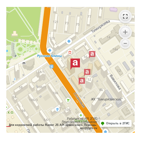
Работает на API 2ГИС
Лицензионное соглашение
Открыть в 2ГИС
Для корректной работы Raster JS API нужен ключ. Помощь:
api@2gis.ru