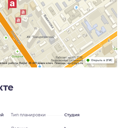
Работает на API 2ГИС
Лицензионное соглашение
Открыть в 2ГИС
ктной работы Raster JS API нужен ключ. Помощь: api@2gis.ru
кте
ый
Тип планировки
Студия