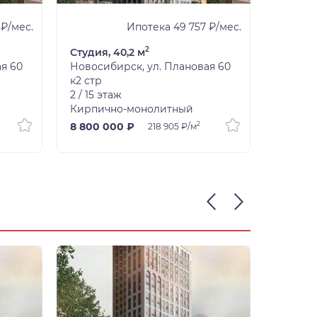
 ₽/мес.
Ипотека 49 757 ₽/мес.
2
Студия, 40,2 м
Студия,
я 60
Новосибирск, ул. Плановая 60
Новоси
к2 стр
к2 стр
2 / 15 этаж
2 / 15 э
Кирпично-монолитный
Кирпич
2
8 800 000 ₽
10 600
218 905 ₽/м