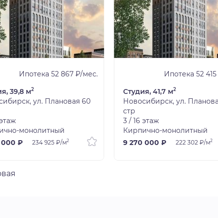
Ипотека 52 867 ₽/мес.
Ипотека 52 415
2
2
я, 39,8 м
Студия, 41,7 м
ибирск, ул. Плановая 60
Новосибирск, ул. Планова
стр
 этаж
3 / 16 этаж
ично-монолитный
Кирпично-монолитный
2
2
 000 ₽
9 270 000 ₽
234 925 ₽/м
222 302 ₽/м
овая