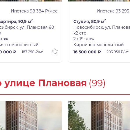
Ипотека 98 384 ₽/мес.
Ипотека 93 295
2
2
вартира, 92,9 м
Студия, 80,9 м
ибирск, ул. Плановая 60
Новосибирск, ул. Планова
р
к2 стр
 этаж
2 / 15 этаж
ично-монолитный
Кирпично-монолитный
2
2
0 000 ₽
16 500 000 ₽
187 298 ₽/м
203 956 ₽/м
о улице Плановая
(99)