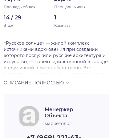
Площадь общая
Площадь жилая
14 / 29
1
Этаж
Комната
«Русское солнце» — жилой комплекс,
источниками вдохновения при создании
которого послужили русские архитектура и
искусство, — проект, единственный в городе
и единичный в масштабах страны. Это
современная архитектура с национальными
мотивами, художественная переработка
русских исторических стилей в нашем
времени. Источниками вдохновения для
архитекторов послужили русский и
неорусский стили — исторические течения в
Менеджер
архитектуре и искусстве, существовавшие в
Объекта
нашей стране в XIX — начале XX века и
прерванные революцией на пике развития.
маркетолог
Смотреть на окружающее свысока Жилой
комплекс будет включать шесть домов,
+7 (968) 221-43-…