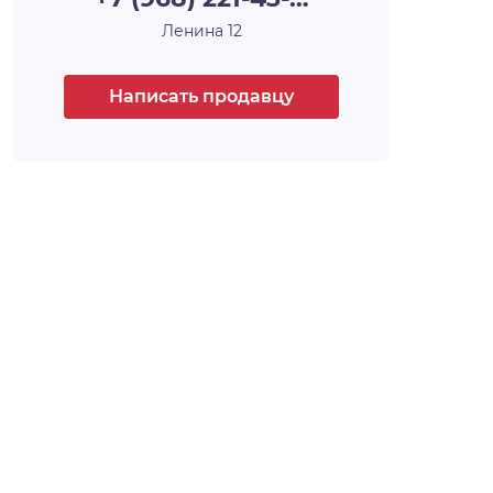
каждый из которых уникален, каждый —
Ленина 12
произведение архитектурного и
строительного искусства, у каждого — своё
имя и свой характер. Например, 30-этажная
Написать продавцу
башня, вершина комплекса, станет высотной
доминантой всего района, а архитектурный
уровень всех шести домов проекта,
несомненно, затмит всё, что находится
поблизости.