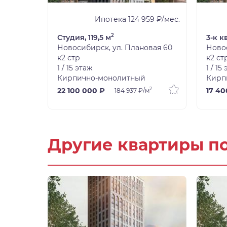
8 ₽/мес.
Ипотека 124 959 ₽/мес.
2
Студия, 119,5 м
3-к к
вая 60
Новосибирск, ул. Плановая 60
Новос
к2 стр
к2 ст
1 / 15 этаж
1 / 15
Кирпично-монолитный
Кирп
2
2
22 100 000 ₽
17 40
184 937 ₽/м
Другие квартиры п