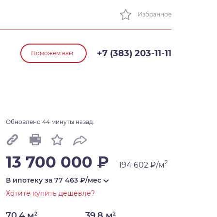
Избранное
+7 (383) 203-11-11
Поможем вам
Обновлено 44 минуты назад.
13 700 000 ₽
2
194 602 ₽/м
В ипотеку за
77 463
₽/мес
Хотите купить дешевле?
70,4 м
39,8 м
2
2