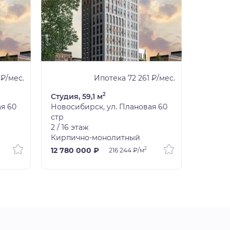
 ₽/мес.
Ипотека 72 261 ₽/мес.
2
Студия, 59,1 м
Студия,
я 60
Новосибирск, ул. Плановая 60
Новоси
стр
стр
2 / 16 этаж
3 / 16 э
Кирпично-монолитный
Кирпич
2
12 780 000 ₽
14 430
216 244 ₽/м