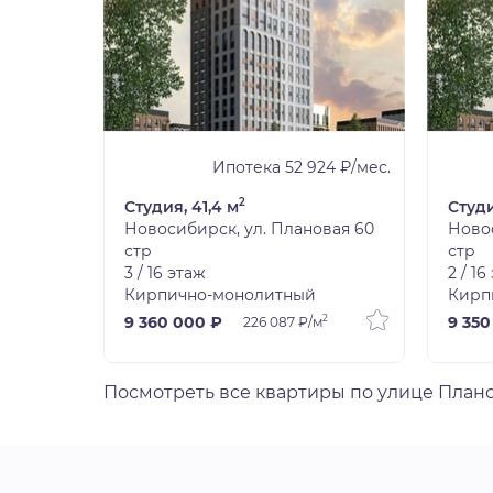
9 ₽/мес.
Ипотека 52 924 ₽/мес.
2
Студия, 41,4 м
Студи
вая 60
Новосибирск, ул. Плановая 60
Новос
стр
стр
3 / 16 этаж
2 / 16
Кирпично-монолитный
Кирп
2
2
9 360 000 ₽
9 350
226 087 ₽/м
Посмотреть все квартиры по улице План