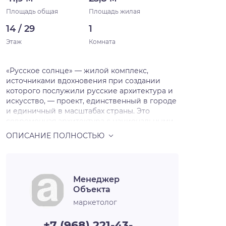
Площадь общая
Площадь жилая
14 / 29
1
Этаж
Комната
«Русское солнце» — жилой комплекс,
источниками вдохновения при создании
которого послужили русские архитектура и
искусство, — проект, единственный в городе
и единичный в масштабах страны. Это
современная архитектура с национальными
мотивами, художественная переработка
русских исторических стилей в нашем
времени. Источниками вдохновения для
архитекторов послужили русский и
неорусский стили — исторические течения в
Менеджер
архитектуре и искусстве, существовавшие в
Объекта
нашей стране в XIX — начале XX века и
прерванные революцией на пике развития.
маркетолог
Смотреть на окружающее свысока Жилой
комплекс будет включать шесть домов,
+7 (968) 221-43-…