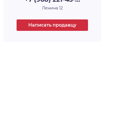
каждый из которых уникален, каждый —
Ленина 12
произведение архитектурного и
строительного искусства, у каждого — своё
имя и свой характер. Например, 30-этажная
Написать продавцу
башня, вершина комплекса, станет высотной
доминантой всего района, а архитектурный
уровень всех шести домов проекта,
несомненно, затмит всё, что находится
поблизости.