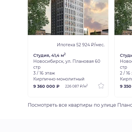
9 ₽/мес.
Ипотека 52 924 ₽/мес.
2
Студия, 41,4 м
Студи
вая 60
Новосибирск, ул. Плановая 60
Новос
стр
стр
3 / 16 этаж
2 / 16
Кирпично-монолитный
Кирп
2
2
9 360 000 ₽
9 350
226 087 ₽/м
Посмотреть все квартиры по улице План