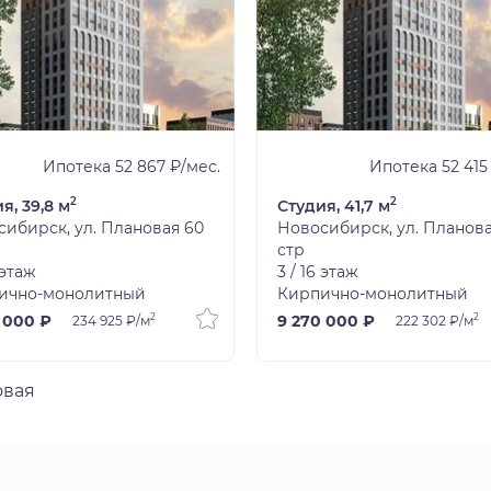
Ипотека 52 867 ₽/мес.
Ипотека 52 415
2
2
я, 39,8 м
Студия, 41,7 м
ибирск, ул. Плановая 60
Новосибирск, ул. Планова
стр
 этаж
3 / 16 этаж
ично-монолитный
Кирпично-монолитный
2
2
 000 ₽
9 270 000 ₽
234 925 ₽/м
222 302 ₽/м
овая