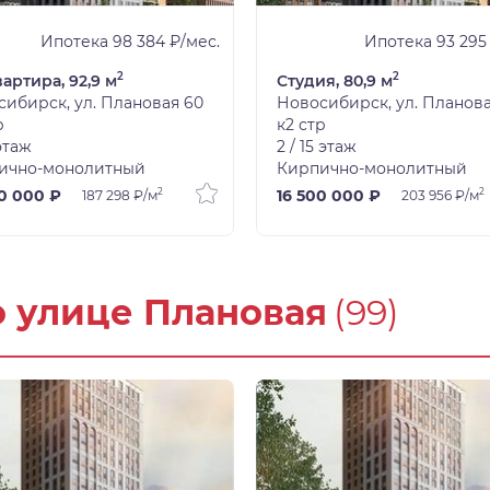
Ипотека 98 384 ₽/мес.
Ипотека 93 295
2
2
вартира, 92,9 м
Студия, 80,9 м
ибирск, ул. Плановая 60
Новосибирск, ул. Планова
р
к2 стр
 этаж
2 / 15 этаж
ично-монолитный
Кирпично-монолитный
2
2
0 000 ₽
16 500 000 ₽
187 298 ₽/м
203 956 ₽/м
о улице Плановая
(99)