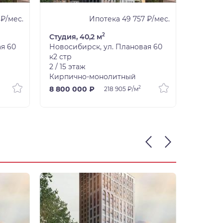
 ₽/мес.
Ипотека 49 757 ₽/мес.
2
Студия, 40,2 м
Студия,
я 60
Новосибирск, ул. Плановая 60
Новоси
к2 стр
к2 стр
2 / 15 этаж
2 / 15 э
Кирпично-монолитный
Кирпич
2
8 800 000 ₽
10 600
218 905 ₽/м