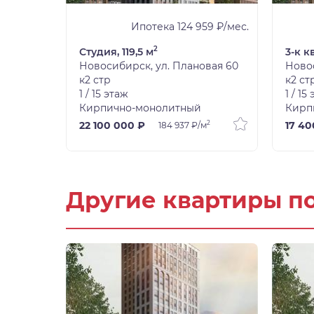
8 ₽/мес.
Ипотека 124 959 ₽/мес.
2
Студия, 119,5 м
3-к к
вая 60
Новосибирск, ул. Плановая 60
Новос
к2 стр
к2 ст
1 / 15 этаж
1 / 15
Кирпично-монолитный
Кирп
2
2
22 100 000 ₽
17 40
184 937 ₽/м
Другие квартиры п