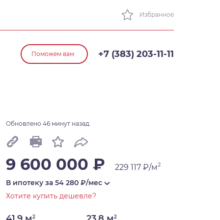
Избранное
+7 (383) 203-11-11
Поможем вам
Обновлено 46 минут назад.
9 600 000 ₽
2
229 117 ₽/м
В ипотеку за
54 280
₽/мес
Хотите купить дешевле?
41,9 м
23,8 м
2
2