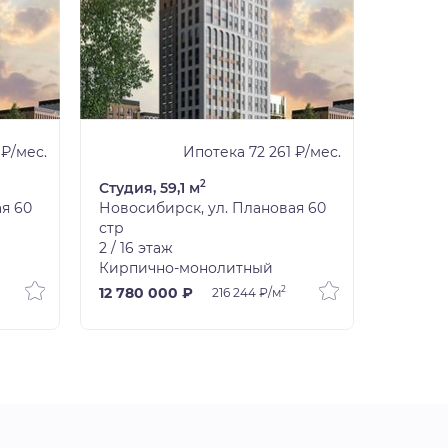
 ₽/мес.
Ипотека 72 261 ₽/мес.
2
Студия, 59,1 м
Студия,
я 60
Новосибирск, ул. Плановая 60
Новоси
стр
стр
2 / 16 этаж
3 / 16 э
Кирпично-монолитный
Кирпич
2
12 780 000 ₽
14 430
216 244 ₽/м