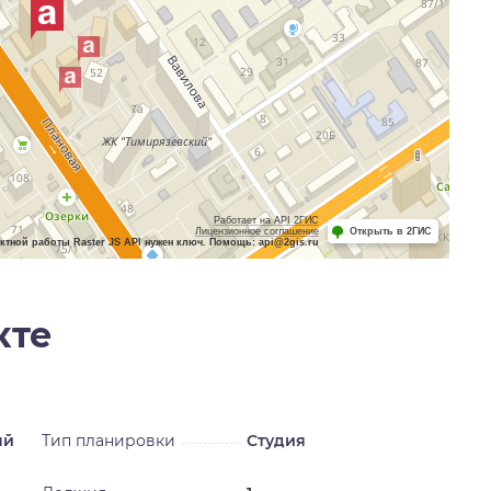
Работает на API 2ГИС
Лицензионное соглашение
Открыть в 2ГИС
ктной работы Raster JS API нужен ключ. Помощь: api@2gis.ru
кте
ый
Тип планировки
Студия