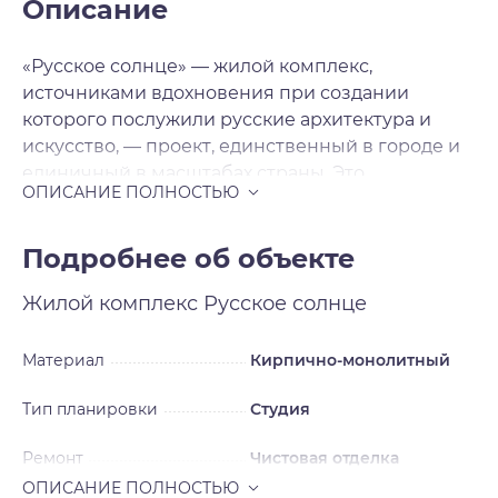
Описание
«Русское солнце» — жилой комплекс,
источниками вдохновения при создании
которого послужили русские архитектура и
искусство, — проект, единственный в городе и
единичный в масштабах страны. Это
современная архитектура с национальными
мотивами, художественная переработка
русских исторических стилей в нашем
Подробнее об объекте
времени. Источниками вдохновения для
Жилой комплекс
Русское солнце
архитекторов послужили русский и неорусский
стили — исторические течения в архитектуре и
искусстве, существовавшие в нашей стране в
Материал
Кирпично-монолитный
XIX — начале XX века и прерванные
Тип планировки
Студия
революцией на пике развития. Смотреть на
окружающее свысока Жилой комплекс будет
Ремонт
Чистовая отделка
включать шесть домов, каждый из которых
уникален, каждый — произведение