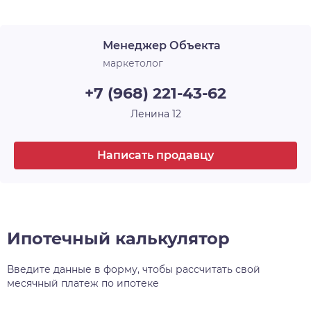
Лоджия
1
архитектурного и строительного искусства, у
каждого — своё имя и свой характер. Например,
Срок сдачи
4 кв. 2026
Менеджер Объекта
30-этажная башня, вершина комплекса, станет
высотной доминантой всего района, а
маркетолог
архитектурный уровень всех шести домов
+7 (968) 221-43-62
проекта, несомненно, затмит всё, что находится
поблизости.
Ленина 12
Написать продавцу
Ипотечный калькулятор
Введите данные в форму, чтобы рассчитать свой
месячный платеж по ипотеке