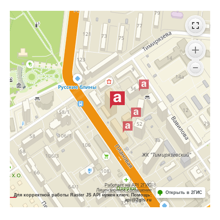
Работает на API 2ГИС
Лицензионное соглашение
Открыть в 2ГИС
Для корректной работы Raster JS API нужен ключ. Помощь:
api@2gis.ru