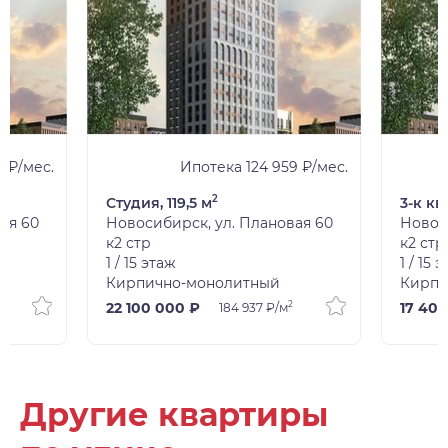
 ₽/мес.
Ипотека 124 959 ₽/мес.
2
Студия, 119,5 м
3-к кв
ая 60
Новосибирск, ул. Плановая 60
Новос
к2 стр
к2 стр
1 / 15 этаж
1 / 15 
Кирпично-монолитный
Кирпи
2
22 100 000 ₽
17 40
184 937 ₽/м
Другие квартиры