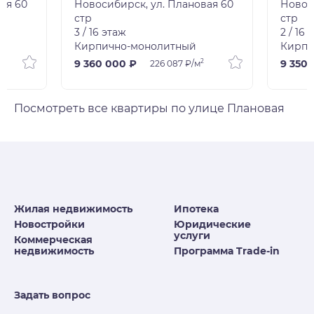
ая 60
Новосибирск, ул. Плановая 60
Новос
стр
стр
3 / 16 этаж
2 / 16 
Кирпично-монолитный
Кирпи
2
9 360 000 ₽
9 350 
226 087 ₽/м
Посмотреть все квартиры по улице Плановая
Жилая недвижимость
Ипотека
Новостройки
Юридические
услуги
Коммерческая
недвижимость
Программа Trade-in
Задать вопрос