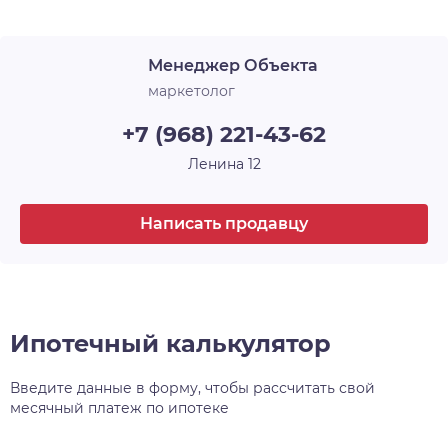
Лоджия
1
архитектурного и строительного искусства, у
каждого — своё имя и свой характер. Например,
Срок сдачи
4 кв. 2026
Менеджер Объекта
30-этажная башня, вершина комплекса, станет
высотной доминантой всего района, а
маркетолог
архитектурный уровень всех шести домов
+7 (968) 221-43-62
проекта, несомненно, затмит всё, что находится
поблизости.
Ленина 12
Написать продавцу
Ипотечный калькулятор
Введите данные в форму, чтобы рассчитать свой
месячный платеж по ипотеке