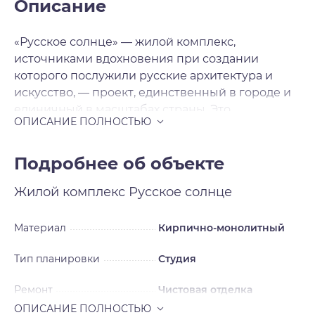
Описание
«Русское солнце» — жилой комплекс,
источниками вдохновения при создании
которого послужили русские архитектура и
искусство, — проект, единственный в городе и
единичный в масштабах страны. Это
современная архитектура с национальными
мотивами, художественная переработка
русских исторических стилей в нашем
Подробнее об объекте
времени. Источниками вдохновения для
Жилой комплекс
Русское солнце
архитекторов послужили русский и неорусский
стили — исторические течения в архитектуре и
искусстве, существовавшие в нашей стране в
Материал
Кирпично-монолитный
XIX — начале XX века и прерванные
Тип планировки
Студия
революцией на пике развития. Смотреть на
окружающее свысока Жилой комплекс будет
Ремонт
Чистовая отделка
включать шесть домов, каждый из которых
уникален, каждый — произведение