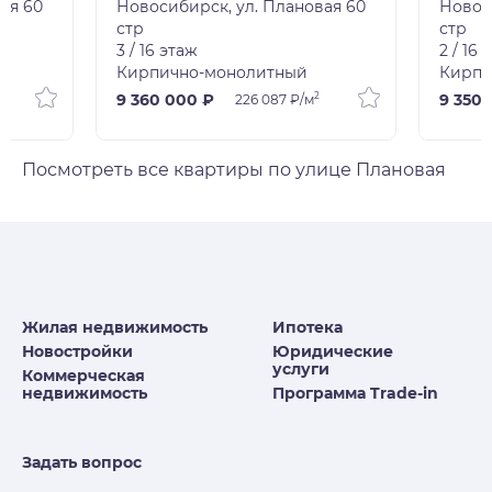
ая 60
Новосибирск, ул. Плановая 60
Новос
стр
стр
3 / 16 этаж
2 / 16 
Кирпично-монолитный
Кирпи
2
9 360 000 ₽
9 350 
226 087 ₽/м
Посмотреть все квартиры по улице Плановая
Жилая недвижимость
Ипотека
Новостройки
Юридические
услуги
Коммерческая
недвижимость
Программа Trade-in
Задать вопрос