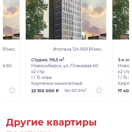
 ₽/мес.
Ипотека 124 959 ₽/мес.
2
Студия, 119,5 м
3-к кв
ая 60
Новосибирск, ул. Плановая 60
Новос
к2 стр
к2 стр
1 / 15 этаж
1 / 15 
Кирпично-монолитный
Кирпи
2
22 100 000 ₽
17 40
184 937 ₽/м
Другие квартиры