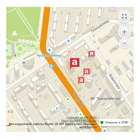
Работает на API 2ГИС
Лицензионное соглашение
Открыть в 2ГИС
Для корректной работы Raster JS API нужен ключ. Помощь:
api@2gis.ru