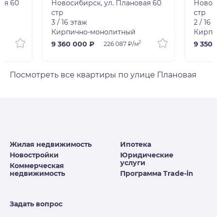
ая 60
Новосибирск, ул. Плановая 60
Новос
стр
стр
3 / 16 этаж
2 / 16 
Кирпично-монолитный
Кирпи
2
9 360 000 ₽
9 350 
226 087 ₽/м
Посмотреть все квартиры по улице Плановая
Жилая недвижимость
Ипотека
Новостройки
Юридические
услуги
Коммерческая
недвижимость
Программа Trade-in
Задать вопрос