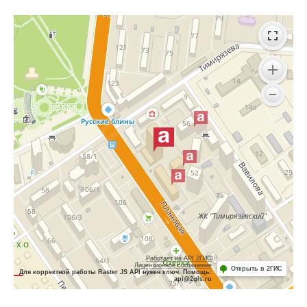
Работает на API 2ГИС
Лицензионное соглашение
Открыть в 2ГИС
Для корректной работы Raster JS API нужен ключ. Помощь:
api@2gis.ru