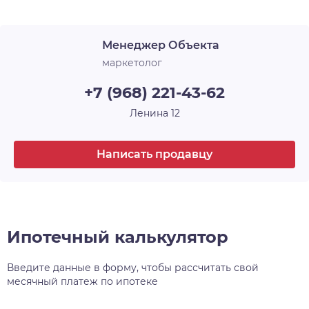
Лоджия
1
архитектурного и строительного искусства, у
каждого — своё имя и свой характер. Например,
Срок сдачи
4 кв. 2026
Менеджер Объекта
30-этажная башня, вершина комплекса, станет
высотной доминантой всего района, а
маркетолог
архитектурный уровень всех шести домов
+7 (968) 221-43-62
проекта, несомненно, затмит всё, что находится
поблизости.
Ленина 12
Написать продавцу
Ипотечный калькулятор
Введите данные в форму, чтобы рассчитать свой
месячный платеж по ипотеке