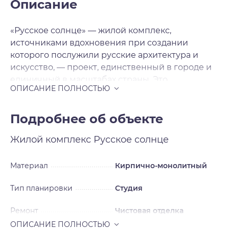
Описание
«Русское солнце» — жилой комплекс,
источниками вдохновения при создании
которого послужили русские архитектура и
искусство, — проект, единственный в городе и
единичный в масштабах страны. Это
современная архитектура с национальными
мотивами, художественная переработка
русских исторических стилей в нашем
Подробнее об объекте
времени. Источниками вдохновения для
Жилой комплекс
Русское солнце
архитекторов послужили русский и неорусский
стили — исторические течения в архитектуре и
искусстве, существовавшие в нашей стране в
Материал
Кирпично-монолитный
XIX — начале XX века и прерванные
Тип планировки
Студия
революцией на пике развития. Смотреть на
окружающее свысока Жилой комплекс будет
Ремонт
Чистовая отделка
включать шесть домов, каждый из которых
уникален, каждый — произведение