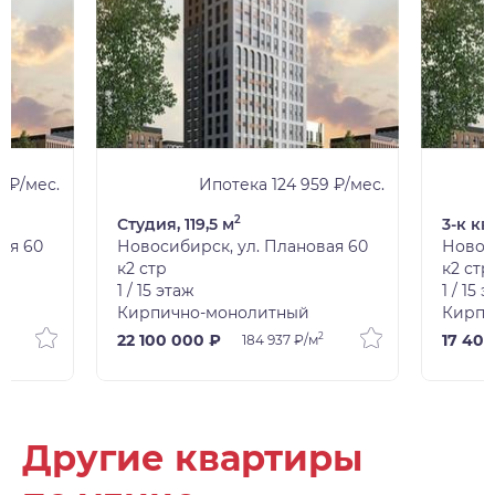
 ₽/мес.
Ипотека 124 959 ₽/мес.
2
Студия, 119,5 м
3-к кв
ая 60
Новосибирск, ул. Плановая 60
Новос
к2 стр
к2 стр
1 / 15 этаж
1 / 15 
Кирпично-монолитный
Кирпи
2
22 100 000 ₽
17 40
184 937 ₽/м
Другие квартиры