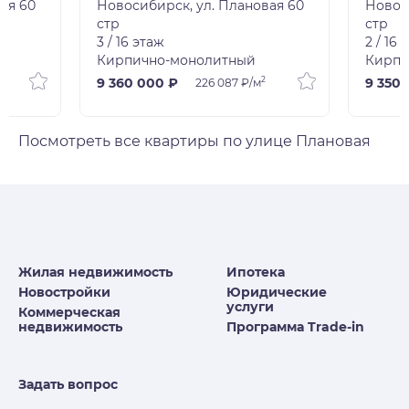
ая 60
Новосибирск, ул. Плановая 60
Новос
стр
стр
3 / 16 этаж
2 / 16 
Кирпично-монолитный
Кирпи
2
9 360 000 ₽
9 350 
226 087 ₽/м
Посмотреть все квартиры по улице Плановая
Жилая недвижимость
Ипотека
Новостройки
Юридические
услуги
Коммерческая
недвижимость
Программа Trade-in
Задать вопрос