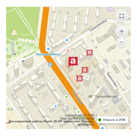
Работает на API 2ГИС
Лицензионное соглашение
Открыть в 2ГИС
Для корректной работы Raster JS API нужен ключ. Помощь:
api@2gis.ru