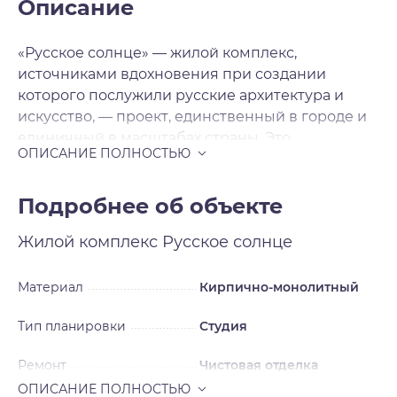
Описание
«Русское солнце» — жилой комплекс,
источниками вдохновения при создании
которого послужили русские архитектура и
искусство, — проект, единственный в городе и
единичный в масштабах страны. Это
современная архитектура с национальными
мотивами, художественная переработка
русских исторических стилей в нашем
Подробнее об объекте
времени. Источниками вдохновения для
Жилой комплекс
Русское солнце
архитекторов послужили русский и неорусский
стили — исторические течения в архитектуре и
искусстве, существовавшие в нашей стране в
Материал
Кирпично-монолитный
XIX — начале XX века и прерванные
Тип планировки
Студия
революцией на пике развития. Смотреть на
окружающее свысока Жилой комплекс будет
Ремонт
Чистовая отделка
включать шесть домов, каждый из которых
уникален, каждый — произведение