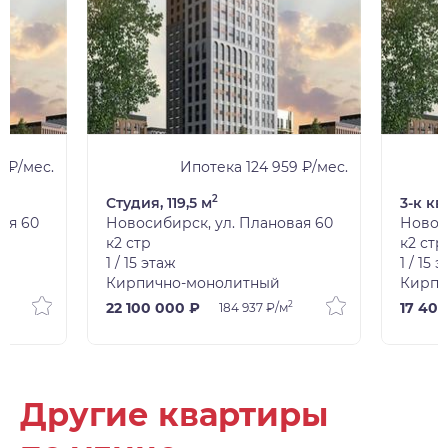
 ₽/мес.
Ипотека 124 959 ₽/мес.
2
Студия, 119,5 м
3-к кв
ая 60
Новосибирск, ул. Плановая 60
Новос
к2 стр
к2 стр
1 / 15 этаж
1 / 15 
Кирпично-монолитный
Кирпи
2
22 100 000 ₽
17 40
184 937 ₽/м
Другие квартиры