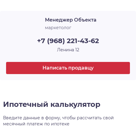
Лоджия
1
архитектурного и строительного искусства, у
каждого — своё имя и свой характер. Например,
Срок сдачи
4 кв. 2026
Менеджер Объекта
30-этажная башня, вершина комплекса, станет
высотной доминантой всего района, а
маркетолог
архитектурный уровень всех шести домов
+7 (968) 221-43-62
проекта, несомненно, затмит всё, что находится
поблизости.
Ленина 12
Написать продавцу
Ипотечный калькулятор
Введите данные в форму, чтобы рассчитать свой
месячный платеж по ипотеке