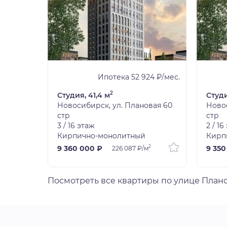
9 ₽/мес.
Ипотека 52 924 ₽/мес.
2
Студия, 41,4 м
Студи
вая 60
Новосибирск, ул. Плановая 60
Новос
стр
стр
3 / 16 этаж
2 / 16
Кирпично-монолитный
Кирп
2
2
9 360 000 ₽
9 350
226 087 ₽/м
Посмотреть все квартиры по улице План