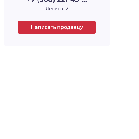
каждый из которых уникален, каждый —
Ленина 12
произведение архитектурного и
строительного искусства, у каждого — своё
имя и свой характер. Например, 30-этажная
Написать продавцу
башня, вершина комплекса, станет высотной
доминантой всего района, а архитектурный
уровень всех шести домов проекта,
несомненно, затмит всё, что находится
поблизости.