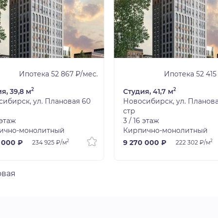
Ипотека 52 867 ₽/мес.
Ипотека 52 415
2
2
я, 39,8 м
Студия, 41,7 м
ибирск, ул. Плановая 60
Новосибирск, ул. Планова
стр
 этаж
3 / 16 этаж
ично-монолитный
Кирпично-монолитный
2
2
 000 ₽
9 270 000 ₽
234 925 ₽/м
222 302 ₽/м
овая