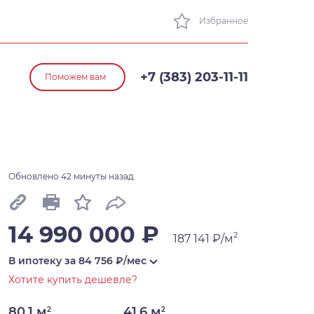
Избранное
+7 (383) 203-11-11
Поможем вам
Обновлено 42 минуты назад.
14 990 000 ₽
2
187 141 ₽/м
В ипотеку за
84 756
₽/мес
Хотите купить дешевле?
80,1 м
41,6 м
2
2