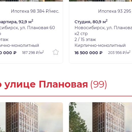
Ипотека 98 384 ₽/мес.
Ипотека 93 295
2
2
вартира, 92,9 м
Студия, 80,9 м
ибирск, ул. Плановая 60
Новосибирск, ул. Планова
р
к2 стр
 этаж
2 / 15 этаж
ично-монолитный
Кирпично-монолитный
2
2
0 000 ₽
16 500 000 ₽
187 298 ₽/м
203 956 ₽/м
о улице Плановая
(99)