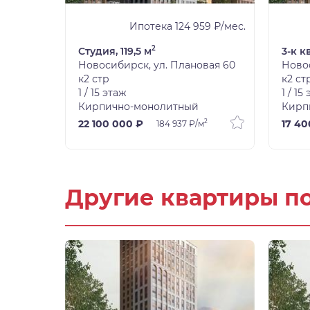
8 ₽/мес.
Ипотека 124 959 ₽/мес.
2
Студия, 119,5 м
3-к к
вая 60
Новосибирск, ул. Плановая 60
Новос
к2 стр
к2 ст
1 / 15 этаж
1 / 15
Кирпично-монолитный
Кирп
2
2
22 100 000 ₽
17 40
184 937 ₽/м
Другие квартиры п