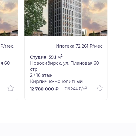
 ₽/мес.
Ипотека 72 261 ₽/мес.
2
Студия, 59,1 м
Студия,
я 60
Новосибирск, ул. Плановая 60
Новоси
стр
стр
2 / 16 этаж
3 / 16 э
Кирпично-монолитный
Кирпич
2
12 780 000 ₽
14 430
216 244 ₽/м