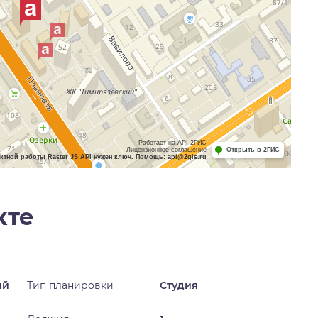
Работает на API 2ГИС
Лицензионное соглашение
Открыть в 2ГИС
ктной работы Raster JS API нужен ключ. Помощь: api@2gis.ru
кте
ый
Тип планировки
Студия