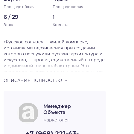
Площадь общая
Площадь жилая
6 / 29
1
Этаж
Комната
«Русское солнце» — жилой комплекс,
источниками вдохновения при создании
которого послужили русские архитектура и
искусство, — проект, единственный в городе
и единичный в масштабах страны. Это
современная архитектура с национальными
мотивами, художественная переработка
русских исторических стилей в нашем
времени. Источниками вдохновения для
архитекторов послужили русский и
неорусский стили — исторические течения в
Менеджер
архитектуре и искусстве, существовавшие в
Объекта
нашей стране в XIX — начале XX века и
прерванные революцией на пике развития.
маркетолог
Смотреть на окружающее свысока Жилой
комплекс будет включать шесть домов,
+7 (968) 221-43-…