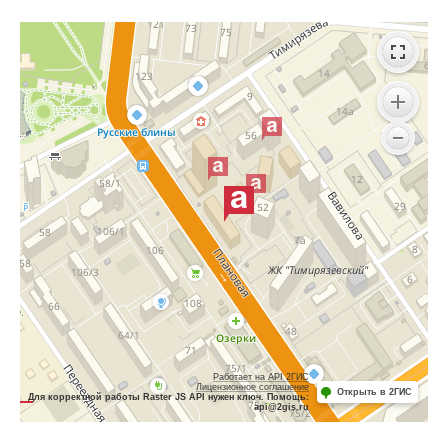
Работает на API 2ГИС
Лицензионное соглашение
Открыть в 2ГИС
Для корректной работы Raster JS API нужен ключ. Помощь:
api@2gis.ru