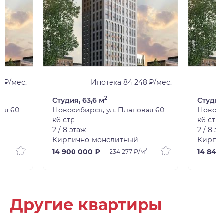
6 ₽/мес.
Ипотека 84 248 ₽/мес.
2
Студия, 63,6 м
Студия
ая 60
Новосибирск, ул. Плановая 60
Новос
к6 стр
к6 стр
2 / 8 этаж
2 / 8 
Кирпично-монолитный
Кирпи
2
14 900 000 ₽
14 84
234 277 ₽/м
Другие квартиры