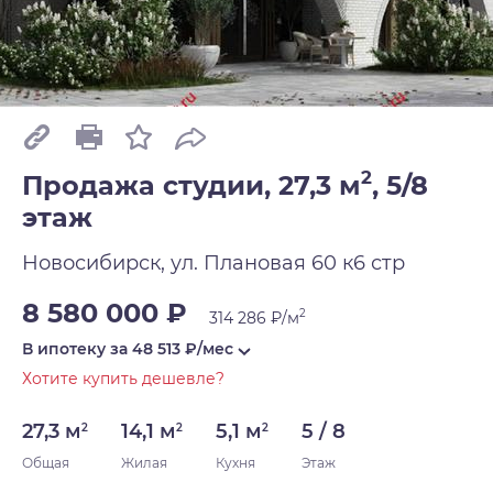
2
Продажа студии, 27,3 м
,
5/8
этаж
Новосибирск, ул. Плановая 60 к6 стр
8 580 000 ₽
2
314 286 ₽/м
В ипотеку за
48 513
₽/мес
Хотите купить дешевле?
27,3 м
14,1 м
5,1 м
5 / 8
2
2
2
Общая
Жилая
Кухня
Этаж