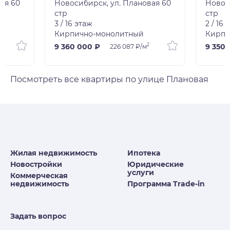
ая 60
Новосибирск, ул. Плановая 60
Новос
стр
стр
3 / 16 этаж
2 / 16 
Кирпично-монолитный
Кирпи
2
9 360 000 ₽
9 350 
226 087 ₽/м
Посмотреть все квартиры по улице Плановая
Жилая недвижимость
Ипотека
Новостройки
Юридические
услуги
Коммерческая
недвижимость
Программа Trade-in
Задать вопрос