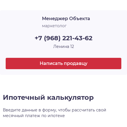
Лоджия
1
архитектурного и строительного искусства, у
каждого — своё имя и свой характер. Например,
Срок сдачи
3 кв. 2026
Менеджер Объекта
30-этажная башня, вершина комплекса, станет
высотной доминантой всего района, а
маркетолог
архитектурный уровень всех шести домов
+7 (968) 221-43-62
проекта, несомненно, затмит всё, что находится
поблизости.
Ленина 12
Написать продавцу
Ипотечный калькулятор
Введите данные в форму, чтобы рассчитать свой
месячный платеж по ипотеке