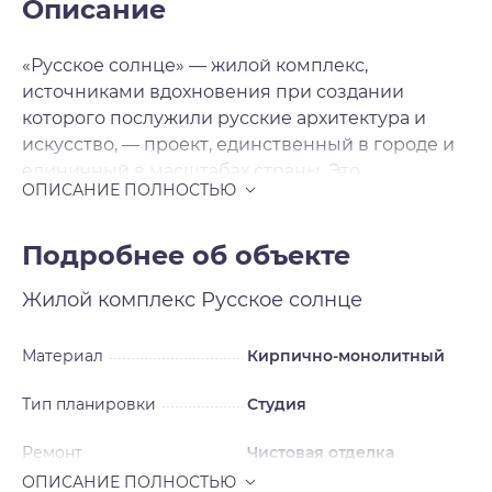
Описание
«Русское солнце» — жилой комплекс,
источниками вдохновения при создании
которого послужили русские архитектура и
искусство, — проект, единственный в городе и
единичный в масштабах страны. Это
современная архитектура с национальными
мотивами, художественная переработка
русских исторических стилей в нашем
Подробнее об объекте
времени. Источниками вдохновения для
Жилой комплекс
Русское солнце
архитекторов послужили русский и неорусский
стили — исторические течения в архитектуре и
искусстве, существовавшие в нашей стране в
Материал
Кирпично-монолитный
XIX — начале XX века и прерванные
Тип планировки
Студия
революцией на пике развития. Смотреть на
окружающее свысока Жилой комплекс будет
Ремонт
Чистовая отделка
включать шесть домов, каждый из которых
уникален, каждый — произведение