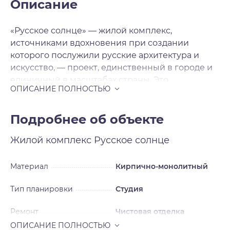
Описание
«Русское солнце» — жилой комплекс,
источниками вдохновения при создании
которого послужили русские архитектура и
искусство, — проект, единственный в городе и
единичный в масштабах страны. Это
современная архитектура с национальными
мотивами, художественная переработка
русских исторических стилей в нашем
Подробнее об объекте
времени. Источниками вдохновения для
Жилой комплекс
Русское солнце
архитекторов послужили русский и неорусский
стили — исторические течения в архитектуре и
искусстве, существовавшие в нашей стране в
Материал
Кирпично-монолитный
XIX — начале XX века и прерванные
Тип планировки
Студия
революцией на пике развития. Смотреть на
окружающее свысока Жилой комплекс будет
Ремонт
Чистовая отделка
включать шесть домов, каждый из которых
уникален, каждый — произведение