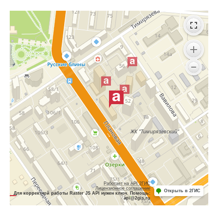
Работает на API 2ГИС
Лицензионное соглашение
Открыть в 2ГИС
Для корректной работы Raster JS API нужен ключ. Помощь:
api@2gis.ru