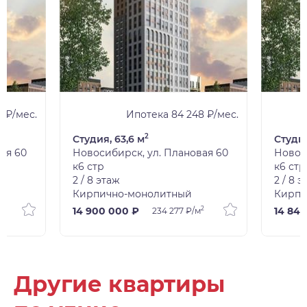
6 ₽/мес.
Ипотека 84 248 ₽/мес.
2
Студия, 63,6 м
Студия
ая 60
Новосибирск, ул. Плановая 60
Новос
к6 стр
к6 стр
2 / 8 этаж
2 / 8 
Кирпично-монолитный
Кирпи
2
14 900 000 ₽
14 84
234 277 ₽/м
Другие квартиры