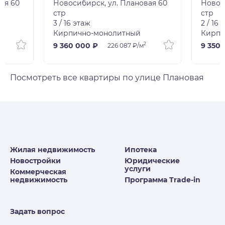
ая 60
Новосибирск, ул. Плановая 60
Новос
стр
стр
3 / 16 этаж
2 / 16 
Кирпично-монолитный
Кирпи
2
9 360 000 ₽
9 350 
226 087 ₽/м
Посмотреть все квартиры по улице Плановая
Жилая недвижимость
Ипотека
Новостройки
Юридические
услуги
Коммерческая
недвижимость
Программа Trade-in
Задать вопрос