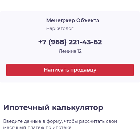
Лоджия
1
архитектурного и строительного искусства, у
каждого — своё имя и свой характер. Например,
Срок сдачи
3 кв. 2026
Менеджер Объекта
30-этажная башня, вершина комплекса, станет
высотной доминантой всего района, а
маркетолог
архитектурный уровень всех шести домов
+7 (968) 221-43-62
проекта, несомненно, затмит всё, что находится
поблизости.
Ленина 12
Написать продавцу
Ипотечный калькулятор
Введите данные в форму, чтобы рассчитать свой
месячный платеж по ипотеке