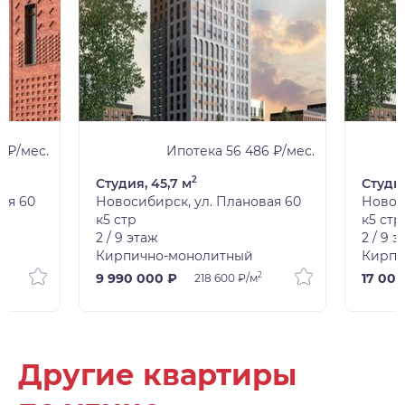
1 ₽/мес.
Ипотека 56 486 ₽/мес.
2
Студия, 45,7 м
Студия
ая 60
Новосибирск, ул. Плановая 60
Новос
к5 стр
к5 стр
2 / 9 этаж
2 / 9 
Кирпично-монолитный
Кирпи
2
2
9 990 000 ₽
17 00
218 600 ₽/м
Другие квартиры