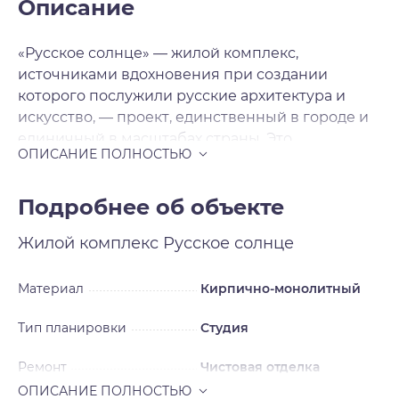
Описание
«Русское солнце» — жилой комплекс,
источниками вдохновения при создании
которого послужили русские архитектура и
искусство, — проект, единственный в городе и
единичный в масштабах страны. Это
современная архитектура с национальными
мотивами, художественная переработка
русских исторических стилей в нашем
Подробнее об объекте
времени. Источниками вдохновения для
Жилой комплекс
Русское солнце
архитекторов послужили русский и неорусский
стили — исторические течения в архитектуре и
искусстве, существовавшие в нашей стране в
Материал
Кирпично-монолитный
XIX — начале XX века и прерванные
Тип планировки
Студия
революцией на пике развития. Смотреть на
окружающее свысока Жилой комплекс будет
Ремонт
Чистовая отделка
включать шесть домов, каждый из которых
уникален, каждый — произведение