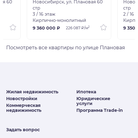
ая 60
Новосибирск, ул. Плановая 60
Новос
стр
стр
3 / 16 этаж
2 / 16 
Кирпично-монолитный
Кирпи
2
9 360 000 ₽
9 350 
226 087 ₽/м
Посмотреть все квартиры по улице Плановая
Жилая недвижимость
Ипотека
Новостройки
Юридические
услуги
Коммерческая
недвижимость
Программа Trade-in
Задать вопрос