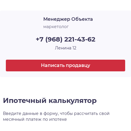
Лоджия
1
архитектурного и строительного искусства, у
каждого — своё имя и свой характер. Например,
Срок сдачи
4 кв. 2025
Менеджер Объекта
30-этажная башня, вершина комплекса, станет
высотной доминантой всего района, а
маркетолог
архитектурный уровень всех шести домов
+7 (968) 221-43-62
проекта, несомненно, затмит всё, что находится
поблизости.
Ленина 12
Написать продавцу
Ипотечный калькулятор
Введите данные в форму, чтобы рассчитать свой
месячный платеж по ипотеке