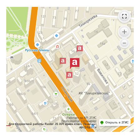
Работает на API 2ГИС
Лицензионное соглашение
Открыть в 2ГИС
Для корректной работы Raster JS API нужен ключ. Помощь:
api@2gis.ru