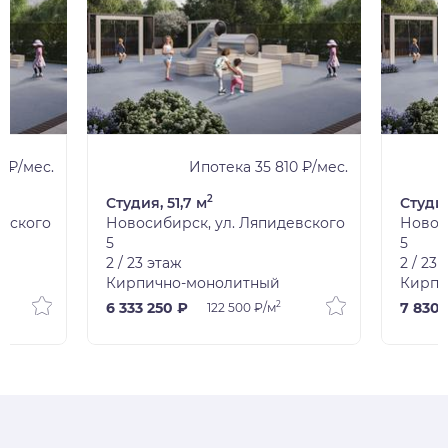
 ₽/мес.
Ипотека 35 810 ₽/мес.
2
Студия, 51,7 м
Студия
евского
Новосибирск, ул. Ляпидевского
Новос
5
5
2 / 23 этаж
2 / 23
Кирпично-монолитный
Кирпи
2
6 333 250 ₽
7 830 
122 500 ₽/м