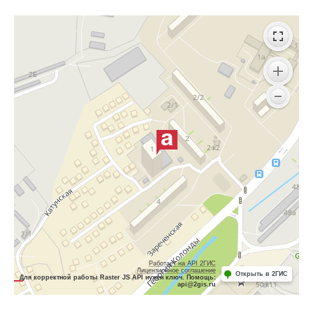
Работает на API 2ГИС
Лицензионное соглашение
Открыть в 2ГИС
Для корректной работы Raster JS API нужен ключ. Помощь:
api@2gis.ru