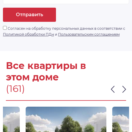
дом» с доступом по Face ID, комплексной
системой видеонаблюдения, а ворота в
Отправить
паркинг будут открываться дистанционно.
https://drive. google.
Согласен на обработку персональных данных в соответствии с
com/drive/folders/1Qbp3gUDHwHlx1z2lmzGPvkmZbL
Политикой обработки ПДн
и
Пользовательским соглашением
- доп. информация
Все квартиры в
этом доме
(161)