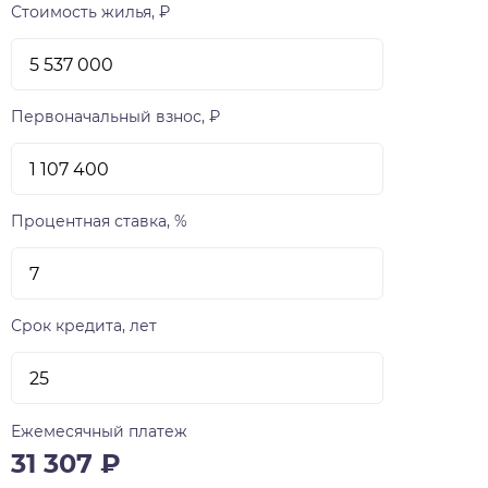
сдаваться с предчистовой отделкой white box,
Стоимость жилья, ₽
предусматривающей штукатурку стен и
электроразводку, подоконники и откосы, а
также обязательную стяжку пола. Те, кто не
готов заниматься ремонтом могут заказать у
Первоначальный взнос, ₽
VIRA отделку под ключ. Предусмотрены два
вида такой отделки — «Теплые тона» и
«Холодные тона». На изящно озелененной
стилобатной части LUNA разместятся детская
Процентная ставка, %
плащадка и Воркаут зона, а также малые
архитектурные формы — пьяцца (маленькая
площадь) «Звездное небо», пергола,
деревянный настил и комфортабельные
Срок кредита, лет
скамейки. Главная функциональная идея
благоустройства двора — отдых и созерцание.
Вечерняя архитектурная подсветка дома и
двора будут способствовать формированию по-
Ежемесячный платеж
особенному уютной и несколько мечтательной
31 307
₽
атмосферы. LUNA начинаются со второго