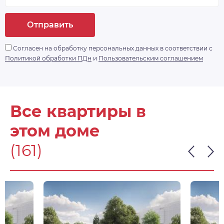
дом» с доступом по Face ID, комплексной
системой видеонаблюдения, а ворота в
Отправить
паркинг будут открываться дистанционно.
https://drive. google.
Согласен на обработку персональных данных в соответствии с
com/drive/folders/1Qbp3gUDHwHlx1z2lmzGPvkmZbL
Политикой обработки ПДн
и
Пользовательским соглашением
- доп. информация
Все квартиры в
этом доме
(161)