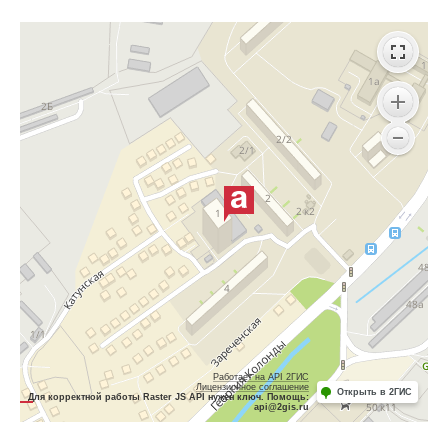
Работает на API 2ГИС
Лицензионное соглашение
Открыть в 2ГИС
Для корректной работы Raster JS API нужен ключ. Помощь:
api@2gis.ru