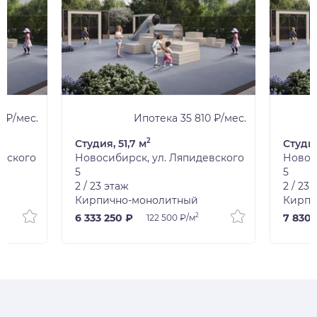
 ₽/мес.
Ипотека 35 810 ₽/мес.
2
Студия, 51,7 м
Студия
евского
Новосибирск, ул. Ляпидевского
Новос
5
5
2 / 23 этаж
2 / 23
Кирпично-монолитный
Кирпи
2
6 333 250 ₽
7 830 
122 500 ₽/м