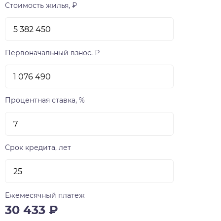
сдаваться с предчистовой отделкой white box,
Стоимость жилья, ₽
предусматривающей штукатурку стен и
электроразводку, подоконники и откосы, а
также обязательную стяжку пола. Те, кто не
готов заниматься ремонтом могут заказать у
Первоначальный взнос, ₽
VIRA отделку под ключ. Предусмотрены два
вида такой отделки — «Теплые тона» и
«Холодные тона». На изящно озелененной
стилобатной части LUNA разместятся детская
Процентная ставка, %
плащадка и Воркаут зона, а также малые
архитектурные формы — пьяцца (маленькая
площадь) «Звездное небо», пергола,
деревянный настил и комфортабельные
Срок кредита, лет
скамейки. Главная функциональная идея
благоустройства двора — отдых и созерцание.
Вечерняя архитектурная подсветка дома и
двора будут способствовать формированию по-
Ежемесячный платеж
особенному уютной и несколько мечтательной
30 433
₽
атмосферы. LUNA начинаются со второго