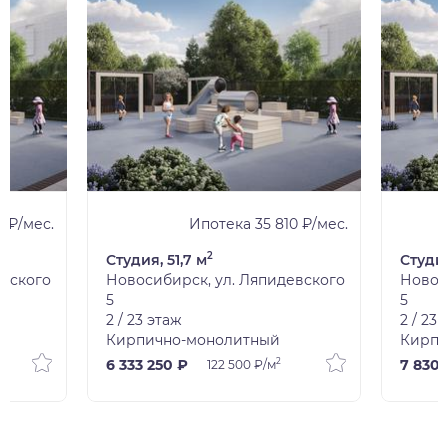
 ₽/мес.
Ипотека 35 810 ₽/мес.
2
Студия, 51,7 м
Студия
евского
Новосибирск, ул. Ляпидевского
Новос
5
5
2 / 23 этаж
2 / 23
Кирпично-монолитный
Кирпи
2
6 333 250 ₽
7 830 
122 500 ₽/м