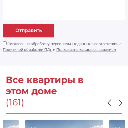
населения. LUNA не только дом для умных
людей, это еще и умный дом. Здесь будет
реализована полноценная система «умный
дом» с доступом по Face ID, комплексной
системой видеонаблюдения, а ворота в
Отправить
паркинг будут открываться дистанционно.
https://drive. google.
Согласен на обработку персональных данных в соответствии с
com/drive/folders/1Qbp3gUDHwHlx1z2lmzGPvkmZbL
Политикой обработки ПДн
и
Пользовательским соглашением
- доп. информация
Все квартиры в
этом доме
(161)