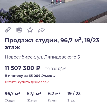
2
Продажа студии, 96,7 м
,
19/23
этаж
Новосибирск, ул. Ляпидевского 5
11 507 300 ₽
2
119 000 ₽/м
В ипотеку за
65 064
₽/мес
Хотите купить дешевле?
96,7 м
57,1 м
6,2 м
19 / 23
2
2
2
Общая
Жилая
Кухня
Этаж