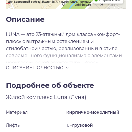
Открыть в 2ГИС
Для корректной работы Raster JS API нужен ключ. Помощь:
api@2gis.ru
Описание
LUNA — это 23-этажный дом класса «комфорт-
плюс» с витражным остеклением и
стилобатной частью, реализованный в стиле
современного функционализма с элементами
неоклассической архитектуры. Здесь
гармонично расположены 233 квартиры
площадью от 34, 9 до 96, 7 м2, а также
двухэтажный отапливаемый паркинг на 116
Подробнее об объекте
мест, включая места с зарядками для
Жилой комплекс
Luna (Луна)
электромобилей. LUNA возводится на ул.
Ляпидевского, в Заельцовском районе города,
буквально в километре от главной улицы
Материал
Кирпично-монолитный
города — Красного проспекта. До ПКиО
Лифты
1, +грузовой
Сосновый бор от LUNA менее километра, а до