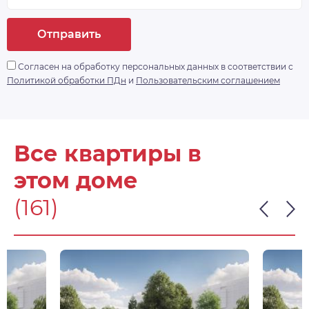
дом» с доступом по Face ID, комплексной
системой видеонаблюдения, а ворота в
Отправить
паркинг будут открываться дистанционно.
https://drive. google.
Согласен на обработку персональных данных в соответствии с
com/drive/folders/1Qbp3gUDHwHlx1z2lmzGPvkmZbL
Политикой обработки ПДн
и
Пользовательским соглашением
- доп. информация
Все квартиры в
этом доме
(161)