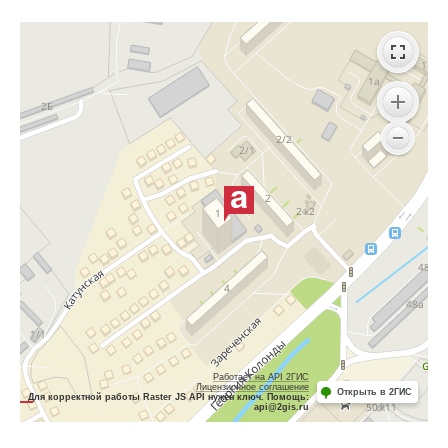
Работает на API 2ГИС
Лицензионное соглашение
Открыть в 2ГИС
Для корректной работы Raster JS API нужен ключ. Помощь:
api@2gis.ru