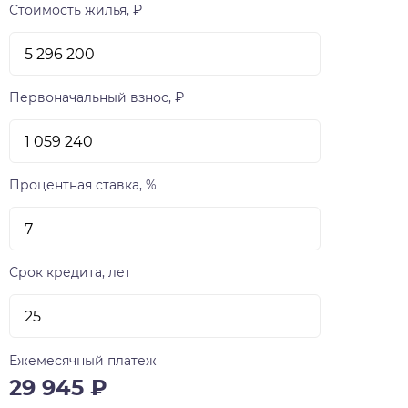
сдаваться с предчистовой отделкой white box,
Стоимость жилья, ₽
предусматривающей штукатурку стен и
электроразводку, подоконники и откосы, а
также обязательную стяжку пола. Те, кто не
готов заниматься ремонтом могут заказать у
Первоначальный взнос, ₽
VIRA отделку под ключ. Предусмотрены два
вида такой отделки — «Теплые тона» и
«Холодные тона». На изящно озелененной
стилобатной части LUNA разместятся детская
Процентная ставка, %
плащадка и Воркаут зона, а также малые
архитектурные формы — пьяцца (маленькая
площадь) «Звездное небо», пергола,
деревянный настил и комфортабельные
Срок кредита, лет
скамейки. Главная функциональная идея
благоустройства двора — отдых и созерцание.
Вечерняя архитектурная подсветка дома и
двора будут способствовать формированию по-
Ежемесячный платеж
особенному уютной и несколько мечтательной
29 945
₽
атмосферы. LUNA начинаются со второго