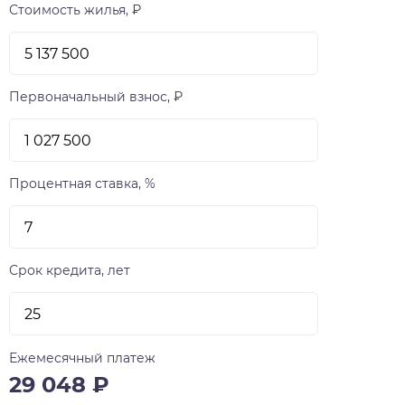
сдаваться с предчистовой отделкой white box,
Стоимость жилья, ₽
предусматривающей штукатурку стен и
электроразводку, подоконники и откосы, а
также обязательную стяжку пола. Те, кто не
готов заниматься ремонтом могут заказать у
Первоначальный взнос, ₽
VIRA отделку под ключ. Предусмотрены два
вида такой отделки — «Теплые тона» и
«Холодные тона». На изящно озелененной
стилобатной части LUNA разместятся детская
Процентная ставка, %
плащадка и Воркаут зона, а также малые
архитектурные формы — пьяцца (маленькая
площадь) «Звездное небо», пергола,
деревянный настил и комфортабельные
Срок кредита, лет
скамейки. Главная функциональная идея
благоустройства двора — отдых и созерцание.
Вечерняя архитектурная подсветка дома и
двора будут способствовать формированию по-
Ежемесячный платеж
особенному уютной и несколько мечтательной
29 048
₽
атмосферы. LUNA начинаются со второго