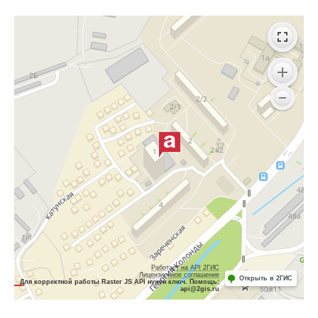
Работает на API 2ГИС
Лицензионное соглашение
Открыть в 2ГИС
Для корректной работы Raster JS API нужен ключ. Помощь:
api@2gis.ru