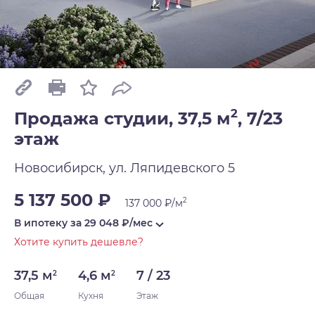
2
Продажа студии, 37,5 м
,
7/23
этаж
Новосибирск, ул. Ляпидевского 5
5 137 500 ₽
2
137 000 ₽/м
В ипотеку за
29 048
₽/мес
Хотите купить дешевле?
37,5 м
4,6 м
7 / 23
2
2
Общая
Кухня
Этаж