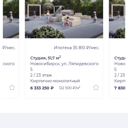
 ₽/мес.
Ипотека 35 810 ₽/мес.
2
Студия, 51,7 м
Студия
евского
Новосибирск, ул. Ляпидевского
Новос
5
5
2 / 23 этаж
2 / 23
Кирпично-монолитный
Кирпи
2
6 333 250 ₽
7 830 
122 500 ₽/м