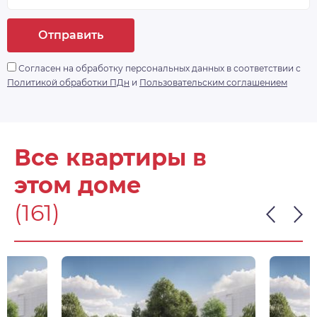
дом» с доступом по Face ID, комплексной
системой видеонаблюдения, а ворота в
Отправить
паркинг будут открываться дистанционно.
https://drive. google.
Согласен на обработку персональных данных в соответствии с
com/drive/folders/1Qbp3gUDHwHlx1z2lmzGPvkmZbL
Политикой обработки ПДн
и
Пользовательским соглашением
- доп. информация
Все квартиры в
этом доме
(161)