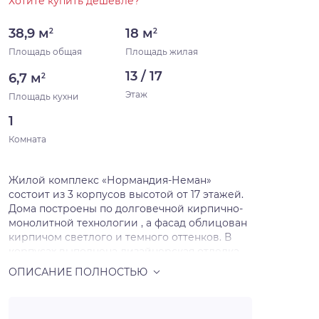
Хотите купить дешевле?
38,9 м
18 м
2
2
Площадь общая
Площадь жилая
13 / 17
6,7 м
2
Этаж
Площадь кухни
1
Комната
Жилой комплекс «Нормандия-Неман»
состоит из 3 корпусов высотой от 17 этажей.
Дома построены по долговечной кирпично-
монолитной технологии , а фасад облицован
кирпичом светлого и темного оттенков. В
корпусах выполнена дизайнерская отделка
входных групп и установлены современные
лифты. В комплексе «Нормандия-Неман»
предложено множество планировочных
решений. Квартиры сдаются подчистовой