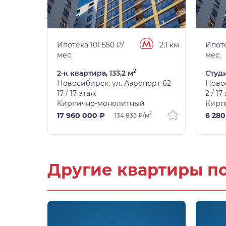
2,1 км
Ипотека 101 550 ₽/
2,1 км
Ипоте
мес.
мес.
2
2-к квартира, 133,2 м
Студи
орт 62
Новосибирск, ул. Аэропорт 62
Новос
17 / 17 этаж
2 / 17
Кирпично-монолитный
Кирп
2
17 960 000 ₽
6 280
134 835 ₽/м
Другие квартиры п