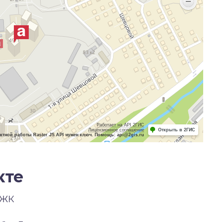
Работает на API 2ГИС
Лицензионное соглашение
Открыть в 2ГИС
ктной работы Raster JS API нужен ключ. Помощь: api@2gis.ru
кте
 ЖК