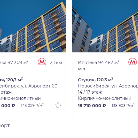
ка 97 309 ₽/
2,1 км
Ипотека 94 482 ₽/
мес.
2
2
я, 120,3 м
Студия, 120,3 м
ибирск, ул. Аэропорт 60
Новосибирск, ул. Аэропор
7 этаж
14 / 17 этаж
ично-монолитный
Кирпично-монолитный
2
2
0 000 ₽
16 710 000 ₽
143 059 ₽/м
138 903 ₽/м
порт