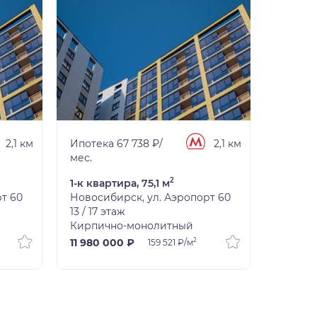
2,1 км
Ипотека 67 738 ₽/
2,1 км
Ипотека
мес.
мес.
2
1-к квартира, 75,1 м
Студия,
т 60
Новосибирск, ул. Аэропорт 60
Новоси
13 / 17 этаж
13 / 17 
Кирпично-монолитный
Кирпич
2
11 980 000 ₽
16 410 
159 521 ₽/м