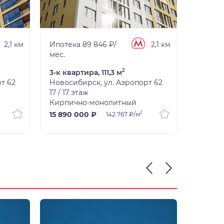
2,1 км
Ипотека 89 846 ₽/
2,1 км
Ипотека
мес.
мес.
2
3-к квартира, 111,3 м
Студия,
т 62
Новосибирск, ул. Аэропорт 62
Новоси
17 / 17 этаж
16 / 17 
Кирпично-монолитный
Кирпич
2
15 890 000 ₽
6 880 
142 767 ₽/м