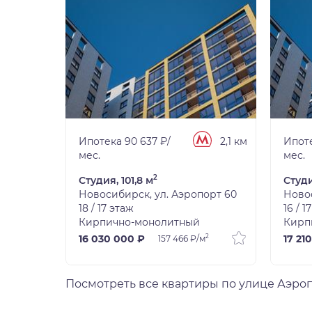
2,1 км
Ипотека 90 637 ₽/
2,1 км
Ипоте
мес.
мес.
2
Студия, 101,8 м
Студи
орт 60
Новосибирск, ул. Аэропорт 60
Новос
18 / 17 этаж
16 / 1
Кирпично-монолитный
Кирп
2
2
16 030 000 ₽
17 21
м
157 466 ₽/м
Посмотреть все квартиры по улице Аэро