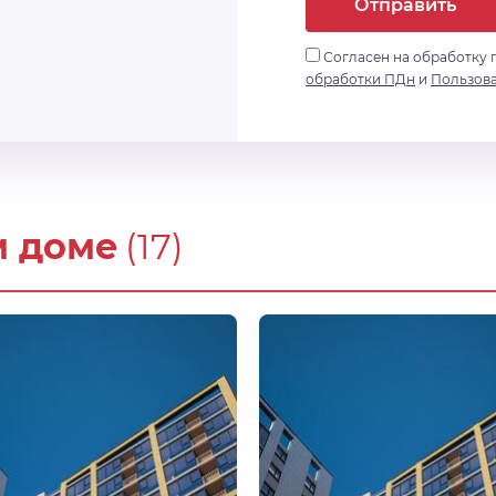
Отправить
Согласен на обработку 
обработки ПДн
и
Пользов
м доме
(17)