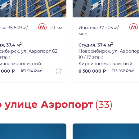
ка 35 509 ₽/
2,1 км
Ипотека 37 205 ₽/
мес.
2
2
я, 37,4 м
Студия, 37,4 м
ибирск, ул. Аэропорт 62
Новосибирск, ул. Аэропор
 этаж
10 / 17 этаж
ично-монолитный
Кирпично-монолитный
2
2
 000 ₽
6 580 000 ₽
167 914 ₽/м
175 936 ₽/м
о улице Аэропорт
(33)