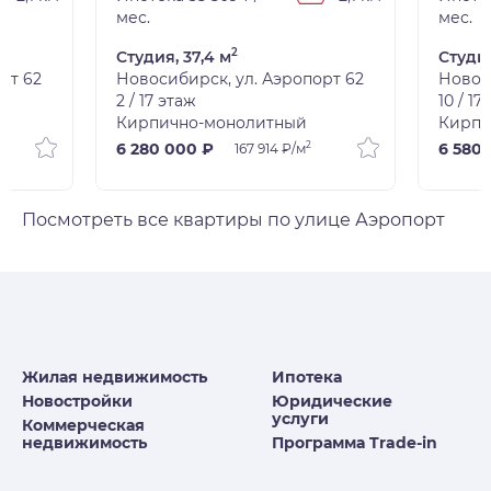
мес.
мес.
2
Студия, 37,4 м
Студия
рт 62
Новосибирск, ул. Аэропорт 62
Новос
2 / 17 этаж
10 / 17
Кирпично-монолитный
Кирпи
2
6 280 000 ₽
6 580
167 914 ₽/м
Посмотреть все квартиры по улице Аэропорт
Жилая недвижимость
Ипотека
Новостройки
Юридические
услуги
Коммерческая
недвижимость
Программа Trade-in