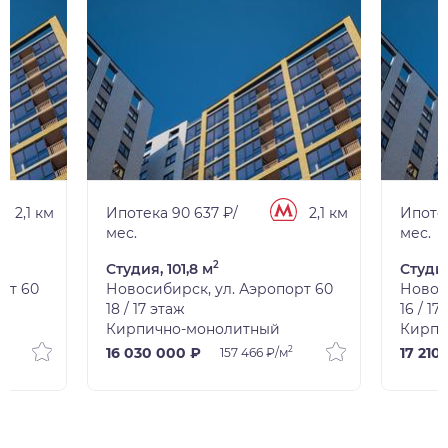
2,1 км
Ипотека 90 637 ₽/
2,1 км
Ипотек
мес.
мес.
2
Студия, 101,8 м
Студия
рт 60
Новосибирск, ул. Аэропорт 60
Новос
18 / 17 этаж
16 / 17
Кирпично-монолитный
Кирпи
2
16 030 000 ₽
17 210
157 466 ₽/м