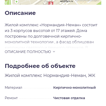
api@2gis.ru
Описание
Жилой комплекс «Нормандия-Неман» состоит
из 3 корпусов высотой от 17 этажей. Дома
построены по долговечной кирпично-
монолитной технологии , а фасад облицован
кирпичом светлого и темного оттенков. В
корпусах выполнена дизайнерская отделка
входных групп и установлены современные
лифты. В комплексе «Нормандия-Неман»
Подробнее об объекте
предложено множество планировочных
Жилой комплекс
Нормандия-Неман, ЖК
решений. Квартиры сдаются подчистовой
отделкой и высотой потолков от 2. 7 метра. На
последних этажах находятся хайфлэты с 5-
Материал
Кирпично-монолитный
метровыми потолками и панорамными окнами,
Ремонт
Чистовая отделка
а на первых этажах - квартиры с террасами .
Планировки от 22 до 103 м². Стяжка пола