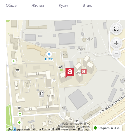
Общая
Жилая
Кухня
Этаж
Работает на API 2ГИС
Лицензионное соглашение
Открыть в 2ГИС
Для корректной работы Raster JS API нужен ключ. Помощь: