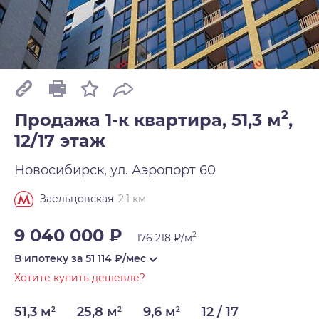
2
Продажа 1-к квартира, 51,3 м
,
12/17 этаж
Новосибирск, ул. Аэропорт 60
2,1 км
Заельцовская
9 040 000 ₽
2
176 218 ₽/м
В ипотеку за
51 114
₽/мес
Хотите купить дешевле?
51,3 м
25,8 м
9,6 м
12 / 17
2
2
2