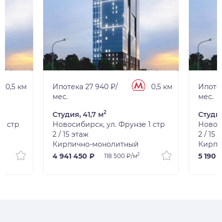
0,5 км
Ипотека 27 940 ₽/
0,5 км
Ипотек
мес.
мес.
2
Студия, 41,7 м
Студия
1 стр
Новосибирск, ул. Фрунзе 1 стр
Новоси
2 / 15 этаж
2 / 15 
Кирпично-монолитный
Кирпи
2
4 941 450 ₽
5 190 
118 500 ₽/м