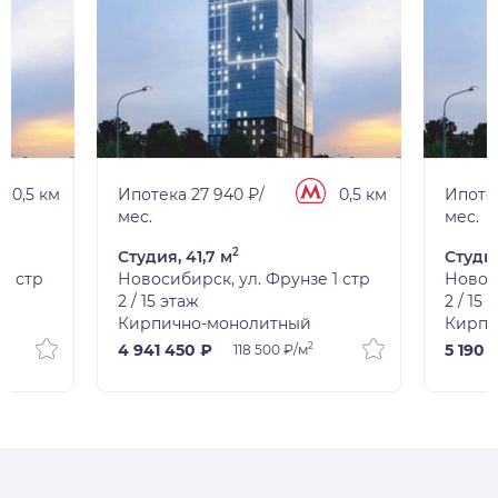
0,5 км
Ипотека 27 940 ₽/
0,5 км
Ипотек
мес.
мес.
2
Студия, 41,7 м
Студия
1 стр
Новосибирск, ул. Фрунзе 1 стр
Новоси
2 / 15 этаж
2 / 15 
Кирпично-монолитный
Кирпи
2
4 941 450 ₽
5 190 
118 500 ₽/м